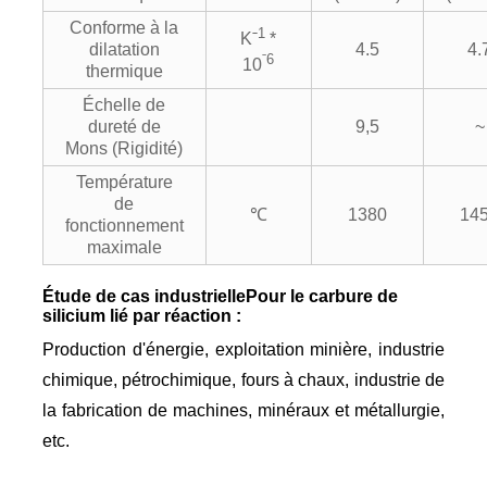
Conforme à la
1
Kˉ
*
dilatation
4.5
4.
ˉ6
10
thermique
Échelle de
dureté de
9,5
~
Mons (Rigidité)
Température
de
℃
1380
14
fonctionnement
maximale
Étude de cas industrielle
Pour le carbure de
silicium lié par réaction :
Production d'énergie, exploitation minière, industrie
chimique, pétrochimique, fours à chaux, industrie de
la fabrication de machines, minéraux et métallurgie,
etc.