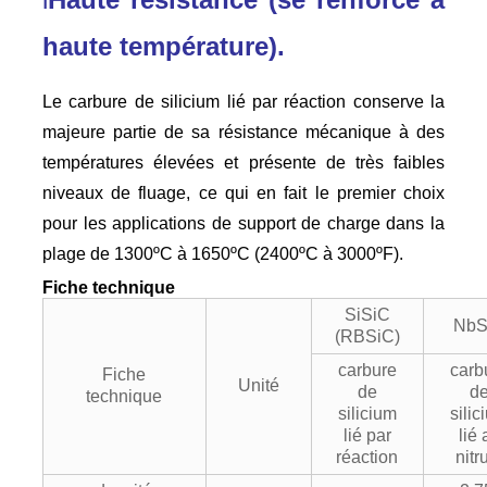
haute température).
Le carbure de silicium lié par réaction conserve la
majeure partie de sa résistance mécanique à des
températures élevées et présente de très faibles
niveaux de fluage, ce qui en fait le premier choix
pour les applications de support de charge dans la
plage de 1300ºC à 1650ºC (2400ºC à 3000ºF).
Fiche technique
SiSiC
NbS
(RBSiC)
carbure
carb
Fiche
Unité
de
d
technique
silicium
sili
lié par
lié 
réaction
nitr