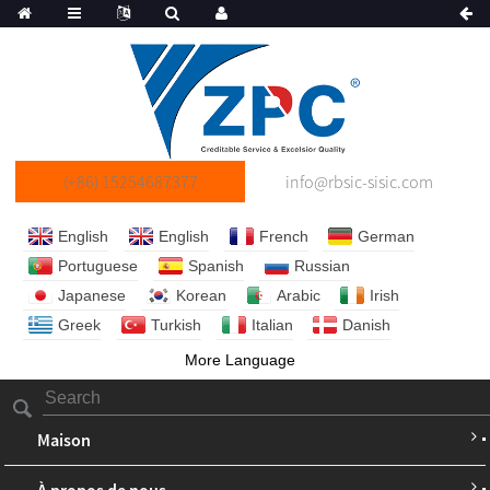
(+86) 15254687377
info@rbsic-sisic.com
English
English
French
German
Portuguese
Spanish
Russian
Japanese
Korean
Arabic
Irish
Greek
Turkish
Italian
Danish
More Language
Maison
À propos de nous