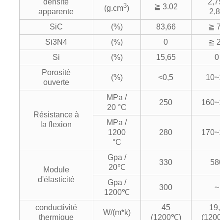
densité
2,7
3
≧ 3.02
(g.cm
)
apparente
2,
SiC
(%)
83,66
≧ 
Si3N4
(%)
0
≧ 
Si
(%)
15,65
0
Porosité
(%)
<0,5
10~
ouverte
MPa /
250
160~
20 °C
Résistance à
MPa /
la flexion
1200
280
170~
°C
Gpa /
330
58
20℃
Module
d'élasticité
Gpa /
300
~
1200℃
conductivité
45
19
W/(m*k)
thermique
(1200℃)
(120