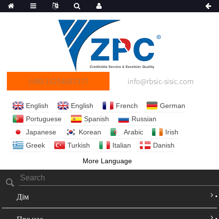
(+86) 15254687377
info@rbsic-sisic.com
English
English
French
German
Portuguese
Spanish
Russian
Japanese
Korean
Arabic
Irish
Greek
Turkish
Italian
Danish
More Language
Дім
Про нас