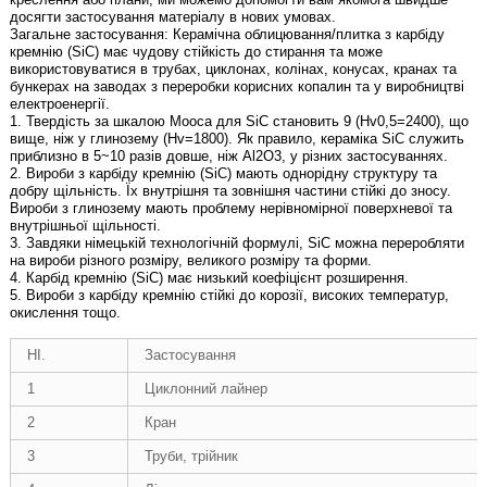
досягти застосування матеріалу в нових умовах.
Загальне застосування: Керамічна облицювання/плитка з карбіду
кремнію (SiC) має чудову стійкість до стирання та може
використовуватися в трубах, циклонах, колінах, конусах, кранах та
бункерах на заводах з переробки корисних копалин та у виробництві
електроенергії.
1. Твердість за шкалою Мооса для SiC становить 9 (Hv0,5=2400), що
вище, ніж у глинозему (Hv=1800). Як правило, кераміка SiC служить
приблизно в 5~10 разів довше, ніж Al2O3, у різних застосуваннях.
2. Вироби з карбіду кремнію (SiC) мають однорідну структуру та
добру щільність. Їх внутрішня та зовнішня частини стійкі до зносу.
Вироби з глинозему мають проблему нерівномірної поверхневої та
внутрішньої щільності.
3. Завдяки німецькій технологічній формулі, SiC можна переробляти
на вироби різного розміру, великого розміру та форми.
4. Карбід кремнію (SiC) має низький коефіцієнт розширення.
5. Вироби з карбіду кремнію стійкі до корозії, високих температур,
окислення тощо.
НІ.
Застосування
1
Циклонний лайнер
2
Кран
3
Труби, трійник