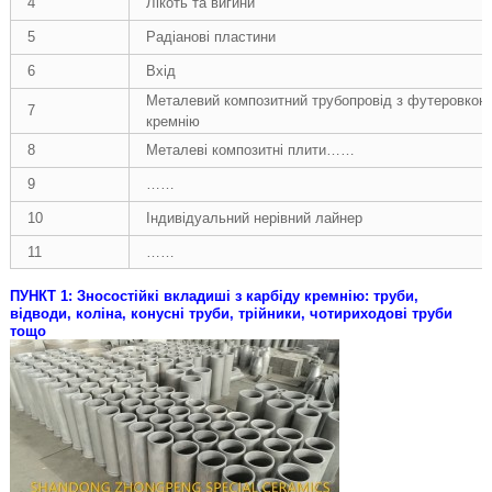
4
Лікоть та вигини
5
Радіанові пластини
6
Вхід
Металевий композитний трубопровід з футеровкою 
7
кремнію
8
Металеві композитні плити……
9
……
10
Індивідуальний нерівний лайнер
11
……
ПУНКТ 1: Зносостійкі вкладиші з карбіду кремнію: труби,
відводи, коліна, конусні труби, трійники, чотириходові труби
тощо