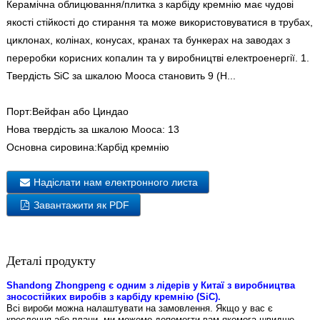
Керамічна облицювання/плитка з карбіду кремнію має чудові
якості стійкості до стирання та може використовуватися в трубах,
циклонах, колінах, конусах, кранах та бункерах на заводах з
переробки корисних копалин та у виробництві електроенергії. 1.
Твердість SiC за шкалою Мооса становить 9 (H...
Порт:
Вейфан або Циндао
Нова твердість за шкалою Мооса:
13
Основна сировина:
Карбід кремнію
Надіслати нам електронного листа
Завантажити як PDF
Деталі продукту
Shandong Zhongpeng є одним з лідерів у Китаї з виробництва
зносостійких виробів з карбіду кремнію (SiC).
Всі вироби можна налаштувати на замовлення. Якщо у вас є
креслення або плани, ми можемо допомогти вам якомога швидше