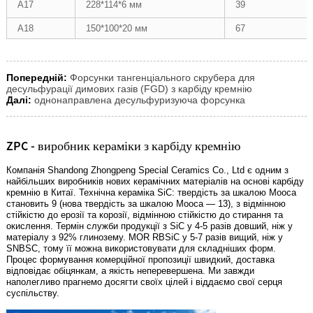
А17
228*114*6 мм
39
А18
150*100*20 мм
67
Попередній:
Форсунки тангенціального скрубера для
десульфурації димових газів (FGD) з карбіду кремнію
Далі:
однонаправлена ​​десульфуризуюча форсунка
ZPC - виробник кераміки з карбіду кремнію
Компанія Shandong Zhongpeng Special Ceramics Co., Ltd є одним з
найбільших виробників нових керамічних матеріалів на основі карбіду
кремнію в Китаї. Технічна кераміка SiC: твердість за шкалою Мооса
становить 9 (нова твердість за шкалою Мооса — 13), з відмінною
стійкістю до ерозії та корозії, відмінною стійкістю до стирання та
окислення. Термін служби продукції з SiC у 4-5 разів довший, ніж у
матеріалу з 92% глинозему. MOR RBSiC у 5-7 разів вищий, ніж у
SNBSC, тому її можна використовувати для складніших форм.
Процес формування комерційної пропозиції швидкий, доставка
відповідає обіцянкам, а якість неперевершена. Ми завжди
наполегливо прагнемо досягти своїх цілей і віддаємо свої серця
суспільству.