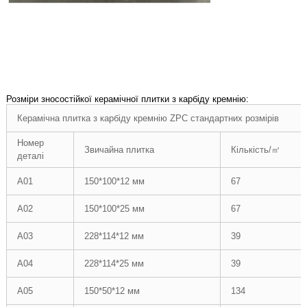
Розміри зносостійкої керамічної плитки з карбіду кремнію:
Керамічна плитка з карбіду кремнію ZPC стандартних розмірів
Номер
Звичайна плитка
Кількість/㎡
деталі
А01
150*100*12 мм
67
А02
150*100*25 мм
67
А03
228*114*12 мм
39
А04
228*114*25 мм
39
А05
150*50*12 мм
134