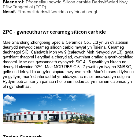
Blaenorol:
Ffroenellau sgwrio Silicon carbide Dadsylffwriad Nwy
Ffliw Tangentiol (FGD)
Nesaf:
Ffroenell dadswlffwreiddio cyfeiriad sengl
ZPC - gwneuthurwr cerameg silicon carbide
Mae Shandong Zhongpeng Special Ceramics Co., Ltd yn un o'r atebion
deunydd newydd cerameg silicon carbid mwyaf yn Tsieina. Cerameg
dechnegol SiC: Caledwch Moh yw 9 (caledwch Moh Newydd yw 13), gyda
gwrthiant rhagorol i erydiad a chorydiad, gwrthiant crafiad a gwrth-ocsidiad
rhagorol. Mae oes gwasanaeth cynnyrch SiC 4 i 5 gwaith yn hirach na
deunydd alwmina 92%. Mae MOR RBSiC 5 i 7 gwaith yn fwy na SNBSC,
gellir ei ddefnyddio ar gyfer siapiau mwy cymhleth. Mae'r broses ddyfynnu
yn gyflym, mae'r danfoniad fel yr addawyd ac mae'r ansawdd yn ddiguro.
Rydym bob amser yn parhau i herio ein nodau ac yn rhoi ein calonnau yn
ôl i gymdeithas.
Tagiau Cynnyrch