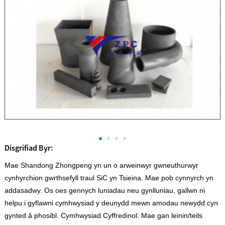
Disgrifiad Byr:
Mae Shandong Zhongpeng yn un o arweinwyr gwneuthurwyr
cynhyrchion gwrthsefyll traul SiC yn Tsieina. Mae pob cynnyrch yn
addasadwy. Os oes gennych luniadau neu gynlluniau, gallwn ni
helpu i gyflawni cymhwysiad y deunydd mewn amodau newydd cyn
gynted â phosibl. Cymhwysiad Cyffredinol: Mae gan leinin/teils