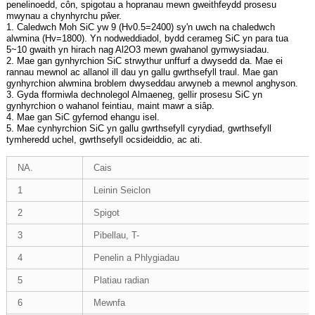
penelinoedd, côn, spigotau a hopranau mewn gweithfeydd prosesu
mwynau a chynhyrchu pŵer.
1. Caledwch Moh SiC yw 9 (Hv0.5=2400) sy'n uwch na chaledwch
alwmina (Hv=1800). Yn nodweddiadol, bydd cerameg SiC yn para tua
5~10 gwaith yn hirach nag Al2O3 mewn gwahanol gymwysiadau.
2. Mae gan gynhyrchion SiC strwythur unffurf a dwysedd da. Mae ei
rannau mewnol ac allanol ill dau yn gallu gwrthsefyll traul. Mae gan
gynhyrchion alwmina broblem dwyseddau arwyneb a mewnol anghyson.
3. Gyda fformiwla dechnolegol Almaeneg, gellir prosesu SiC yn
gynhyrchion o wahanol feintiau, maint mawr a siâp.
4. Mae gan SiC gyfernod ehangu isel.
5. Mae cynhyrchion SiC yn gallu gwrthsefyll cyrydiad, gwrthsefyll
tymheredd uchel, gwrthsefyll ocsideiddio, ac ati.
NA.
Cais
1
Leinin Seiclon
2
Spigot
3
Pibellau, T-
4
Penelin a Phlygiadau
5
Platiau radian
6
Mewnfa