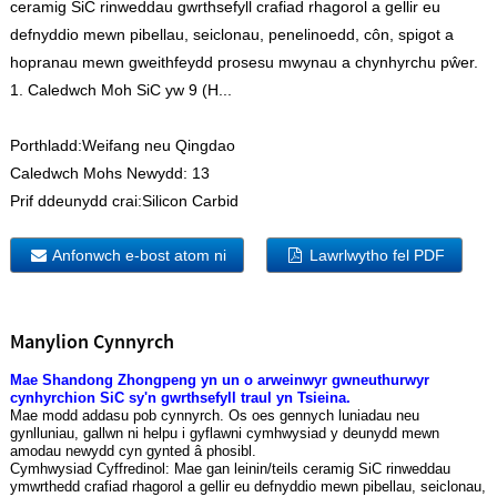
ceramig SiC rinweddau gwrthsefyll crafiad rhagorol a gellir eu
defnyddio mewn pibellau, seiclonau, penelinoedd, côn, spigot a
hopranau mewn gweithfeydd prosesu mwynau a chynhyrchu pŵer.
1. Caledwch Moh SiC yw 9 (H...
Porthladd:
Weifang neu Qingdao
Caledwch Mohs Newydd:
13
Prif ddeunydd crai:
Silicon Carbid
Anfonwch e-bost atom ni
Lawrlwytho fel PDF
Manylion Cynnyrch
Mae Shandong Zhongpeng yn un o arweinwyr gwneuthurwyr
cynhyrchion SiC sy'n gwrthsefyll traul yn Tsieina.
Mae modd addasu pob cynnyrch. Os oes gennych luniadau neu
gynlluniau, gallwn ni helpu i gyflawni cymhwysiad y deunydd mewn
amodau newydd cyn gynted â phosibl.
Cymhwysiad Cyffredinol: Mae gan leinin/teils ceramig SiC rinweddau
ymwrthedd crafiad rhagorol a gellir eu defnyddio mewn pibellau, seiclonau,