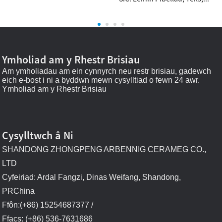
Ymholiad am y Rhestr Brisiau
Am ymholiadau am ein cynnyrch neu restr brisiau, gadewch
eich e-bost i ni a byddwn mewn cysylltiad o fewn 24 awr.
Ymholiad am y Rhestr Brisiau
Cysylltwch â Ni
SHANDONG ZHONGPENG ARBENNIG CERAMEG CO.,
LTD
Cyfeiriad: Ardal Fangzi, Dinas Weifang, Shandong,
PRChina
Ffôn:(+86) 15254687377 /
Ffacs: (+86) 536-7631686