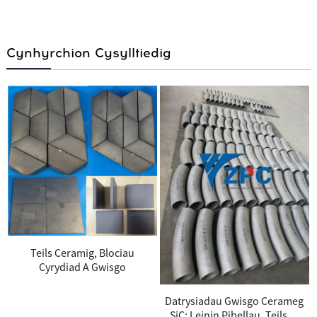
Cynhyrchion Cysylltiedig
Teils Ceramig, Blociau
Cyrydiad A Gwisgo
Datrysiadau Gwisgo Cerameg
SiC: Leinin Pibellau, Teils,...