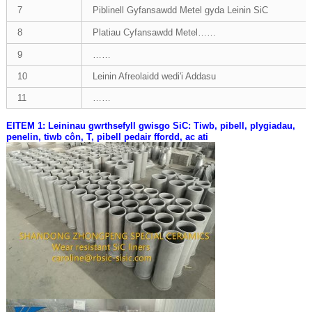
7
Piblinell Gyfansawdd Metel gyda Leinin SiC
8
Platiau Cyfansawdd Metel……
9
……
10
Leinin Afreolaidd wedi'i Addasu
11
……
EITEM 1: Leininau gwrthsefyll gwisgo SiC: Tiwb, pibell, plygiadau,
penelin, tiwb côn, T, pibell pedair ffordd, ac ati