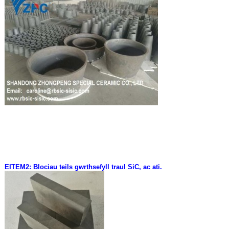
EITEM2: Blociau teils gwrthsefyll traul SiC, ac ati.