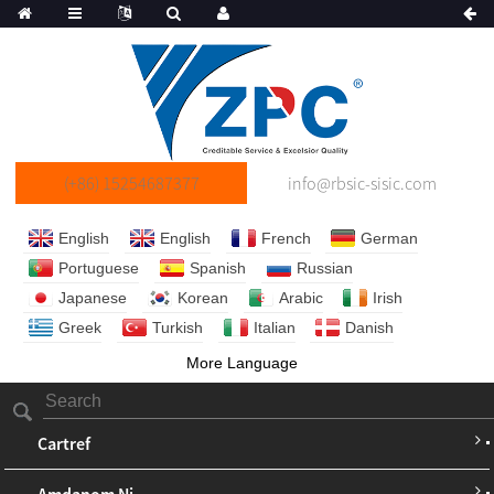
(+86) 15254687377
info@rbsic-sisic.com
English
English
French
German
Portuguese
Spanish
Russian
Japanese
Korean
Arabic
Irish
Greek
Turkish
Italian
Danish
More Language
Cartref
Amdanom Ni