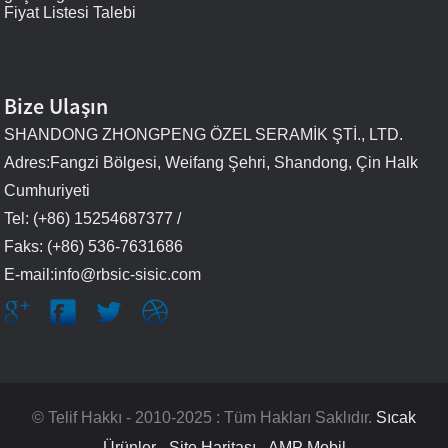
Fiyat Listesi Talebi
Bize Ulaşın
SHANDONG ZHONGPENG ÖZEL SERAMİK ŞTİ., LTD.
Adres:Fangzi Bölgesi, Weifang Şehri, Shandong, Çin Halk
Cumhuriyeti
Tel: (+86) 15254687377 /
Faks: (+86) 536-7631686
E-mail:info@rbsic-sisic.com
© Telif Hakkı - 2010-2025 : Tüm Hakları Saklıdır.
Sıcak
Ürünler
-
Site Haritası
-
AMP Mobil