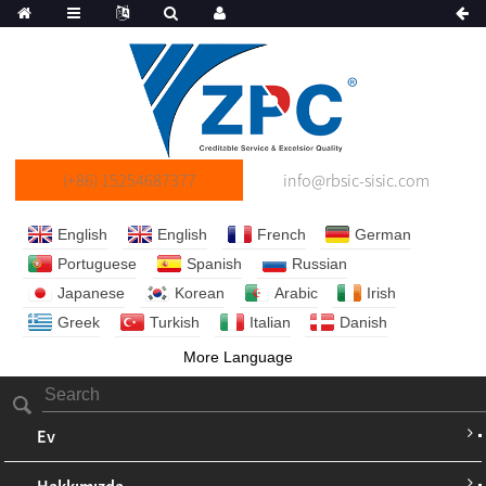
(+86) 15254687377
info@rbsic-sisic.com
English
English
French
German
Portuguese
Spanish
Russian
Japanese
Korean
Arabic
Irish
Greek
Turkish
Italian
Danish
More Language
Ev
Hakkımızda