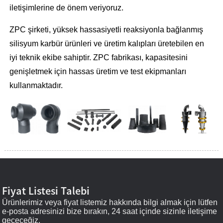
iletişimlerine de önem veriyoruz.
ZPC şirketi, yüksek hassasiyetli reaksiyonla bağlanmış
silisyum karbür ürünleri ve üretim kalıpları üretebilen en
iyi teknik ekibe sahiptir. ZPC fabrikası, kapasitesini
genişletmek için hassas üretim ve test ekipmanları
kullanmaktadır.
Fiyat Listesi Talebi
Ürünlerimiz veya fiyat listemiz hakkında bilgi almak için lütfen
e-posta adresinizi bize bırakın, 24 saat içinde sizinle iletişime
geçeceğiz.