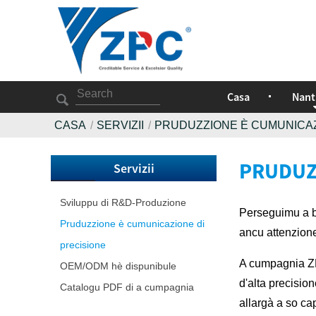
Casa
Nant
CASA
SERVIZII
PRUDUZZIONE È CUMUNICAZ
PRUDUZ
Servizii
Sviluppu di R&D-Produzione
Perseguimu a bo
Pruduzzione è cumunicazione di
ancu attenzione
precisione
A cumpagnia ZPC
OEM/ODM hè dispunibule
d'alta precisio
Catalogu PDF di a cumpagnia
allargà a so ca