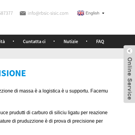
687377
info@rbsic-sisic.com
English
ità
Cuntatta ci
Nutizie
FAQ
ISIONE
uzzione di massa è a logistica è u supportu. Facemu
 prudutti di carburo di siliciu ligatu per reazione
ature di pruduzzione è di prova di precisione per