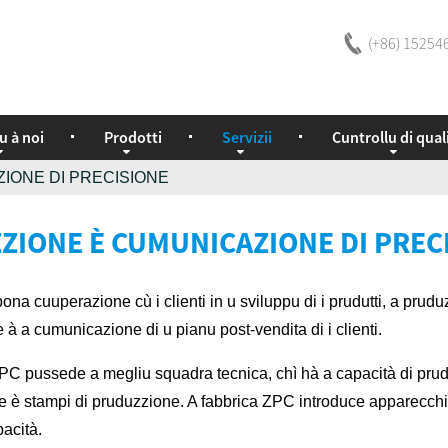
(+86) 15254
u à noi
Prodotti
Servizii
Cuntrollu di qual
IONE DI PRECISIONE
ZIONE È CUMUNICAZIONE DI PREC
na cuuperazione cù i clienti in u sviluppu di i prudutti, a prud
 à a cumunicazione di u pianu post-vendita di i clienti.
 pussede a megliu squadra tecnica, chì hà a capacità di pruduce
ne è stampi di pruduzzione. A fabbrica ZPC introduce apparecchi
pacità.