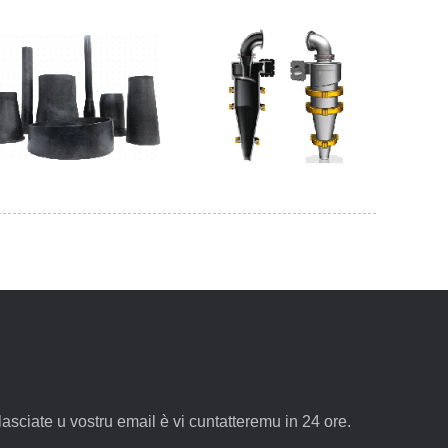
 lasciate u vostru email è vi cuntatteremu in 24 ore.