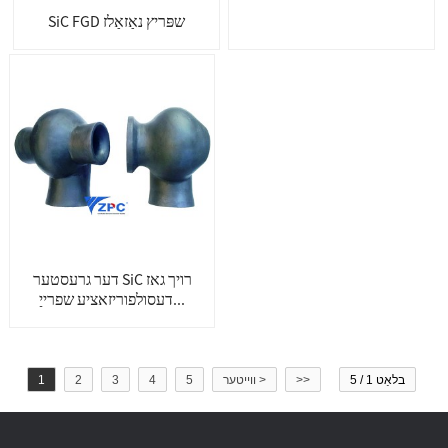
SiC FGD שפּריץ נאַזאַלז
דער גרעסטער SiC רויך גאז
דעסולפוריזאציע שפרייַ...
בלאַט 1 / 5
>>
ווייטער >
5
4
3
2
1