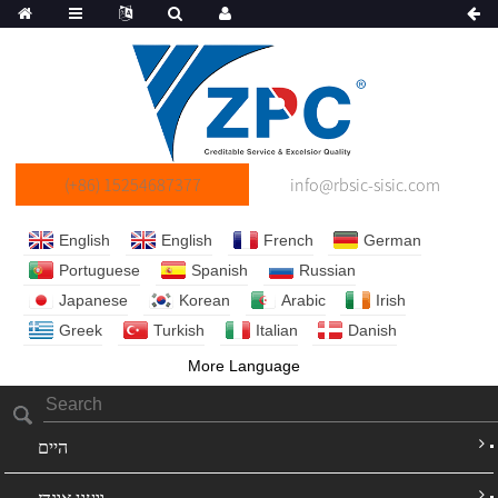
(+86) 15254687377
info@rbsic-sisic.com
English
English
French
German
Portuguese
Spanish
Russian
Japanese
Korean
Arabic
Irish
Greek
Turkish
Italian
Danish
More Language
היים
וועגן אונדז