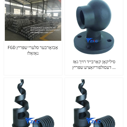
FGD אַבזאָרבער סלערי שפּריץ
נאַזאַלז
סיליקאָן קאַרבייד רויך גאַז
דעסולפוריזאַציע שפּריץ ...