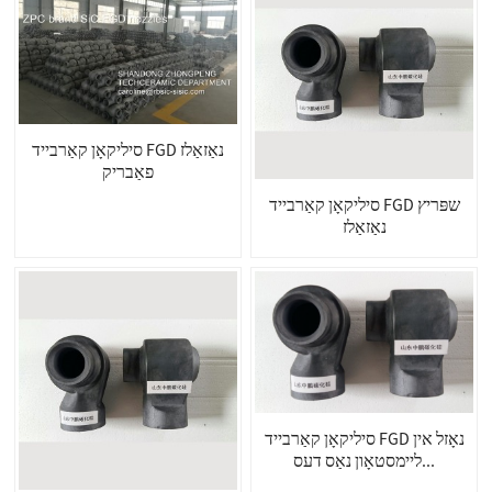
סיליקאָן קאַרבייד FGD נאַזאַלז
פאַבריק
סיליקאָן קאַרבייד FGD שפּריץ
נאַזאַלז
סיליקאָן קאַרבייד FGD נאָזל אין
ליימסטאָון נאַס דעס...