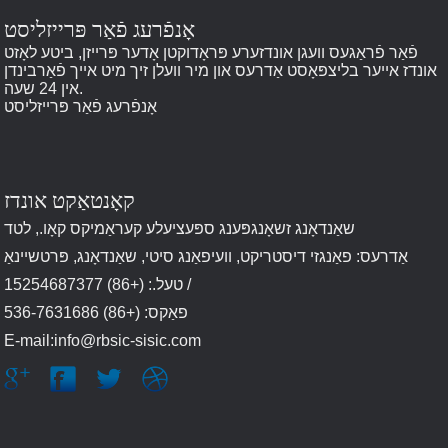
אָנפֿרעג פֿאַר פּרייזליסט
פֿאַר פֿראַגעס וועגן אונדזערע פּראָדוקטן אָדער פּרייזן, ביטע לאָזט
אונדז אייער בליצפּאָסט אַדרעס און מיר וועלן זיך מיט אייך פֿאַרבינדן
אין 24 שעה.
אָנפֿרעג פֿאַר פּרייזליסט
קאָנטאַקט אונדז
שאַנדאָנג זשאָנגפּענג ספּעציעלע קעראַמיקס קאָו., לטד
אַדרעס: פאַנגזי דיסטריקט, וועיפאַנג סיטי, שאַנדאָנג, פּרטשיינאַ
טעל.: (+86) 15254687377 /
פאַקס: (+86) 536-7631686
E-mail:info@rbsic-sisic.com