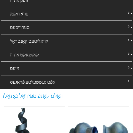
פּראָדוקטן
סערוויסעס
קוואַליטעט קאָנטראָל
קאָנטאַקט אונדז
נייעס
אָפֿט געשטעלטע פֿראַגעס
האָלע קאָנע ספּיראַל נאַזאַלז