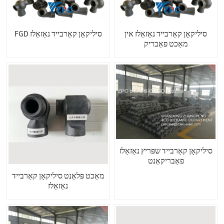
סיליקאָן קאַרבייד נאַזאַלז אין
FGD סיליקאָן קאַרבייד נאַזאַלז
מאַכט פאַבריק
סיליקאָן קאַרבייד שפּריץ נאַזאַלז
פאַבריקאַנט
מאַכט פּלאַנט סיליקאָן קאַרבייד
נאַזאַלז