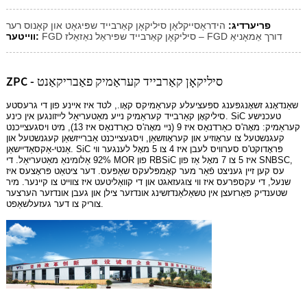
פריערדיג:
הידראָסייקלאָן סיליקאָן קאַרבייד שפּיגאָט און קאָנוס רער
FGD סיליקאָן קאַרבייד שפּיראַל נאַזאַלז – FGD דורך אַמאָניאַ
ווייטער:
ZPC - סיליקאָן קאַרבייד קעראַמיק פאַבריקאַנט
שאַנדאָנג זשאָנגפּענג ספּעציעלע קעראַמיקס קאָו., לטד איז איינע פון ​​די גרעסטע
סיליקאָן קאַרבייד קעראַמיק נייע מאַטעריאַל לייזונגען אין כינע. SiC טעכנישע
קעראַמיק: מאָה'ס כאַרדנאַס איז 9 (ניי מאָה'ס כאַרדנאַס איז 13), מיט ויסגעצייכנט
קעגנשטעל צו עראָוזיע און קעראָוזשאַן, ויסגעצייכנט אַברייזשאַן קעגנשטעל און
אַנטי-אַקסאַדיישאַן. SiC פּראָדוקט'ס סערוויס לעבן איז 4 צו 5 מאָל לענגער ווי
92% אַלומינאַ מאַטעריאַל. די MOR פון RBSiC איז 5 צו 7 מאָל אַז פון SNBSC,
עס קען זיין געניצט פֿאַר מער קאָמפּלעקס שאַפּעס. דער ציטאַט פּראָצעס איז
שנעל, די עקספּרעס איז ווי צוגעזאגט און די קוואַליטעט איז צווייט צו קיינער. מיר
שטענדיק פאָרזעצן אין טשאַלאַנדזשינג אונדזער צילן און געבן אונדזער הערצער
צוריק צו דער געזעלשאַפט.