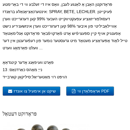
פּראָדוקטן האָבן אַ לאַנגע לעבן, וואָס איז די זעלבע ווי די באַרימטע
אינטערנאַציאָנאַלע בראַנדז: SPRAY, BETE, LECHLER. פֿעיִקייטן
דעסולפוריזאַציע עפעקטיווקייט העכער 99% קען דערגרייכט ווערן
אַוויילאַביליטי פון איבער 98% קען דערגרייכט ווערן אינזשעניריע נישט
אָפענגיק אויף קיין ספּעציפֿיש אָרט פֿאַרקויפֿבאַר פּראָדוקט אַנלימאַטאַד
טייל לאָוד אָפּעראַציע מעטאָד מיט גרעסטער נומער פון רעפֿערענצן אין דער
וועלט פאַרמאָג ווערט ...
פּאָרט:
וועיפאַנג אָדער קינגדאַאָ
נייַ מאָהס כאַרדנאַס:
13
הויפּט רוי מאַטעריאַל:
סיליקאָן קאַרבייד
אראָפּלאָדן ווי PDF
שיקט אַן אימעיל צו אונדז
פּראָדוקט דעטאַל