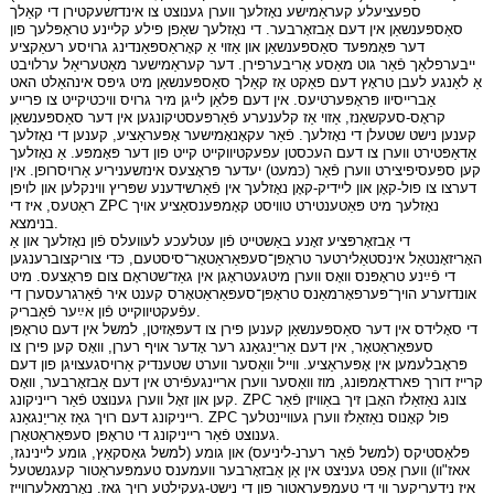
ספעציעלע קעראַמישע נאָזלעך ווערן גענוצט צו אינדזשעקטירן די קאַלך
סאַספּענשאַן אין דעם אַבזאָרבער. די נאָזלעך שאַפן פילע קליינע טראָפּלעך פון
דער פּאָמפּעד סאַספּענשאַן און אַזוי אַ קאָראַספּאַנדינג גרויסע רעאַקציע
ייבערפלאַך פֿאַר גוט מאַסע אַריבערפירן. דער קעראַמישער מאַטעריאַל ערלויבט
אַ לאַנגע לעבן טראָץ דעם פאַקט אַז קאַלך סאַספּענשאַן מיט גיפּס אינהאַלט האט
אַברייסיוו פּראָפּערטיעס. אין דעם פּלאַן לייגן מיר גרויס וויכטיקייט צו פרייע
קראָס-סעקשאַנז, אַזוי אַז קלענערע פֿאַרפּעסטיקונגען אין דער סאַספּענשאַן
קענען נישט שטעלן די נאָזלעך. פֿאַר עקאָנאָמישער אָפּעראַציע, קענען די נאָזלעך
אַדאַפּטירט ווערן צו דעם העכסטן עפעקטיווקייט קייט פון דער פּאָמפּע. אַ נאָזלעך
קען ספּעסיפיצירט ווערן פֿאַר (כּמעט) יעדער פּראָצעס אינזשעניריע אַרויסרופן. אין
דערצו צו פול-קאָן און ליידיק-קאָן נאָזלעך אין פֿאַרשידענע שפּריץ ווינקלען און לויפן
ראַטעס, איז די ZPC נאָזלעך מיט פּאַטענטירט טוויסט קאָמפּענסאַציע אויך
בנימצא.
די אַבזאָרפּציע זאָנע באַשטייט פֿון עטלעכע לעוועלס פֿון נאָזלעך און אַ
האָריזאָנטאַל אינסטאַלירטער טראָפּן־סעפּאַראַטאָר־סיסטעם, כּדי צוריקצוברענגען
די פֿײַנע טראָפּנס וואָס ווערן מיטגעטראָגן אין גאַז־שטראָם צום פּראָצעס. מיט
אונדזערע הויך־פּערפאָרמאַנס טראָפּן־סעפּאַראַטאָרס קענט איר פֿאַרגרעסערן די
עפֿעקטיווקייט פֿון אײַער פֿאַבריק.
די סאָלידס אין דער סאַספּענשאַן קענען פירן צו דעפּאָזיטן, למשל אין דעם טראָפּן
סעפּאַראַטאָר, אין דעם אַרייַנגאַנג רער אָדער אויף רערן, וואָס קען פירן צו
פּראָבלעמען אין אָפּעראַציע. ווייל וואַסער ווערט שטענדיק אַרויסגעצויגן פון דעם
קרייז דורך פארדאַמפּונג, מוז וואַסער ווערן אריינגעפֿירט אין דעם אַבזאָרבער, וואָס
קען און זאָל ווערן גענוצט פֿאַר רייניקונג. ZPC צונג נאַזאַלז האָבן זיך באַוויזן פֿאַר
רייניקונג דעם רויך גאַז אַרייַנגאַנג. ZPC פול קאָנוס נאַזאַלז ווערן געוויינטלעך
גענוצט פֿאַר רייניקונג די טראָפּן סעפּאַראַטאָרן.
פּלאַסטיקס (למשל פֿאַר רערנ-ליניעס) און גומע (למשל גאַסקאַץ, גומע ליינינגז,
אאז"וו) ווערן אָפט געניצט אין אַן אַבזאָרבער וועמענס טעמפּעראַטור קעגנשטעל
איז נידעריקער ווי די טעמפּעראַטור פון די נישט-געקילטע רויך גאַז. נאָרמאַלערווייַז