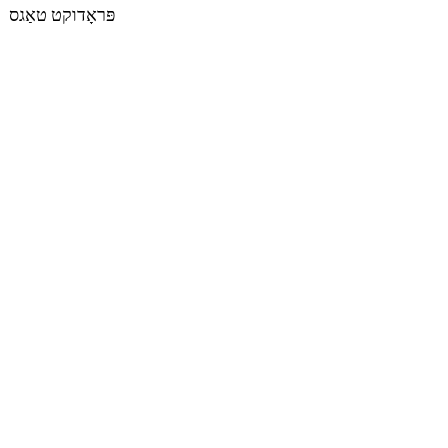
פּראָדוקט טאַגס