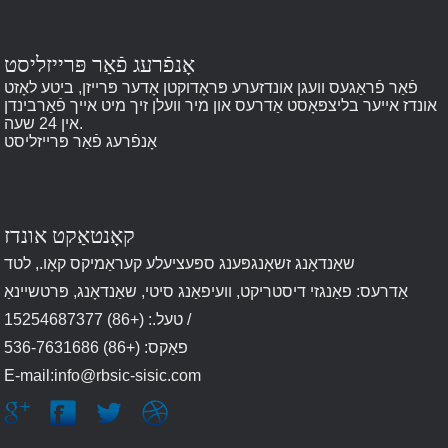
אָנפֿרעג פֿאַר פּרייזליסט
פֿאַר פֿראַגעס וועגן אונדזערע פּראָדוקטן אָדער פּרייזן, ביטע לאָזט
אונדז אייער בליצפּאָסט אַדרעס און מיר וועלן זיך מיט אייך פֿאַרבינדן
אין 24 שעה.
אָנפֿרעג פֿאַר פּרייזליסט
קאָנטאַקט אונדז
שאַנדאָנג זשאָנגפּענג ספּעציעלע קעראַמיקס קאָו., לטד
אַדרעס: פאַנגזי דיסטריקט, וועיפאַנג סיטי, שאַנדאָנג, פּרטשיינאַ
טעל.: (+86) 15254687377 /
פאַקס: (+86) 536-7631686
E-mail:info@rbsic-sisic.com