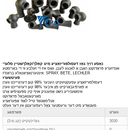
נאַסע רויך גאַז דעסולפוריזאַציע מיט קאַלך/קאַלךשטיין סלערי
אונדזערע פּראָדוקטן האָבן אַ לאַנגע לעבן, וואָס איז די זעלבע ווי די באַרימטע
אינטערנאַציאָנאַלע בראַנדז: SPRAY, BETE, LECHLER.
פֿעיִטשערז
דעסולפוריזאַציע עפעקטיווקייט העכער 99% קען דערגרייכט ווערן
א פאַרפֿיגבאַרקייט פון איבער 98% קען דערגרייכט ווערן
אינזשעניריע נישט אָפענגיק אויף קיין ספּעציפֿיש אָרט
מאַרקעטאַבאַל פּראָדוקט
אַנלימאַטאַד טייל לאָוד אָפּעראַציע
מעטאָדע מיט דער גרעסטער צאָל רעפֿערענצן אין דער וועלט
ווערט
פאַרמאָג
3030
געדיכטקייט (קג.מ-3)
0
אויסזעענדיקע פּאָראָזיטעט (%)