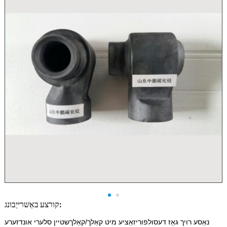
קורצע באַשרייַבונג:
נאַסע רויך גאַז דעסולפוריזאַציע מיט קאַלך/קאַלךשטיין סלערי אונדזערע