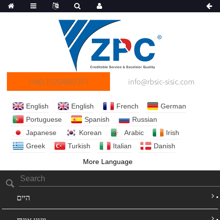
(+86) 15254687377
info@rbsic-sisic.com
English
English
French
German
Portuguese
Spanish
Russian
Japanese
Korean
Arabic
Irish
Greek
Turkish
Italian
Danish
More Language
היים
וועגן אונדז