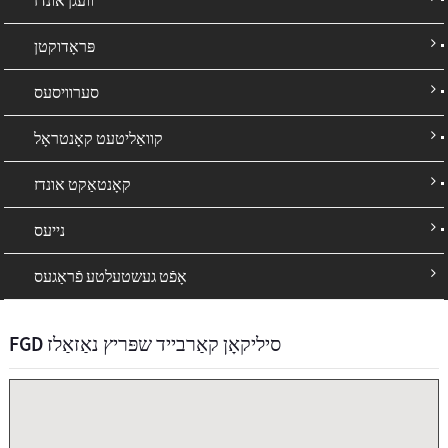
פּראָדוקטן
סערוויסעס
קוואַליטעט קאָנטראָל
קאָנטאַקט אונדז
נייעס
אָפֿט געשטעלטע פֿראַגעס
FGD סיליקאָן קאַרבייד שפּריץ נאַזאַלז