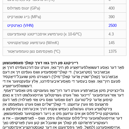
400
יונגס מאָדולוס (GPa)
390
בייג שטאַרקייט (MPa)
2500
כאַרטקייט (VHN)
4.3
טערמישע אויסברייטונג קאעפיציענט (x 10-6/ºC)
145
טערמישע קאַנדאַקטיוויטי (W/mK)
1375
מאַקסימום נוצן טעמפּעראַטור (ºC)
רייניקונג פון רויך גאַז דורך קאַלך סאַספּענשאַן
פֿאַר דער נאַסע דעשוואַלפֿעריזאַציע פֿון רויך־גאַז, ווערט עס דורכגעפֿירט דורך אַן
אַבזאָרבער (סקראַבער). די קאַלך־סוספּענזיע וואָס געפֿינט זיך אין דעם
אַבזאָרבער (קאַלך־שטיין אָדער קאַלך־מילך) רעאַגירט מיטן שוועבל־דיאָקסיד
פֿונעם רויך־גאַז. וואָס בעסער די מאַסע־איבערפֿירונג, אַלץ עפֿעקטיווער איז די
דעשוואַלפֿעריזאַציע.
גלײַכצײַטיק מיטן אַבזאָרפּציע ווערט דער רויך־גאַז געזעטיקט מיט וואַסער־דאַמף.
דער אַזוי־גערופענער "ריינער גאַז" ווערט געוויינטלעך אַרויסגעלאָזט דורך אַ נאַסן
קוימען אָדער קיל־טורעם. דאָס וואַסער וואָס גייט אַזוי פֿאַרלוירן פֿאַר דעם
פּראָצעס מוז ווערן ערזעצט. די קאַלך־שלײַם וואָס ווערט געפּאַמפּט אין
צירקולאַציע ווערט געהאַלטן כעמיש אַקטיוו דורך איבערחזרן אַרויסלאָזן אַ
געזעטיקטן טייל־פֿלוס און אים ערזעצן מיט אַ נײַער רעאַקטיווער סאַספּענשאַן.
דער אַרויסגעלאָזענער טייל־פֿלוס ענטהאַלט גיפּס, וואָס – פֿאַרפּשוטעט – איז אַ
רעאַקציע־פּראָדוקט פֿון קאַלך און שוועבל און קען ווערן פֿאַרקויפֿט נאָך
אַרויסוואַסערונג (למשל, פֿאַר גיפּס־ווענט אין דער קאָנסטרוקציע־אינדוסטריע).