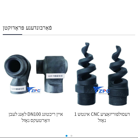
פֿאַרבונדענע פּראָדוקטן
1 אינטש CNC דעסולפוריזאַציע
לאַנג לעבן DN100 איין ריכטונג
נאָזל
וואָרטעקס נאָזל