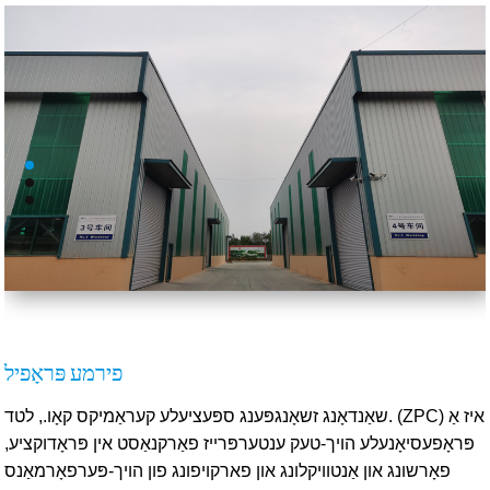
פירמע פּראָפיל
שאַנדאָנג זשאָנגפּענג ספּעציעלע קעראַמיקס קאָו., לטד. (ZPC) איז אַ
פּראָפעסיאָנעלע הויך-טעק ענטערפּרייז פאַרקנאַסט אין פּראָדוקציע,
פאָרשונג און אַנטוויקלונג און פארקויפונג פון הויך-פּערפאָרמאַנס