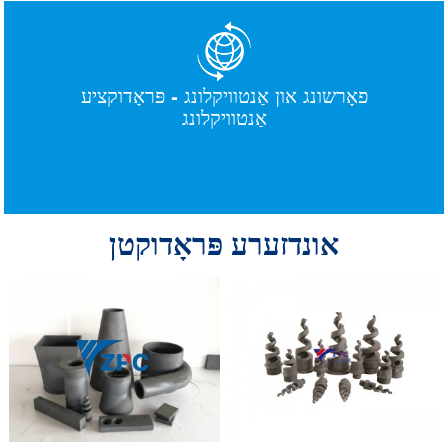
פאָרשונג און אַנטוויקלונג - פּראָדוקציע
אַנטוויקלונג
אונדזערע פּראָדוקטן