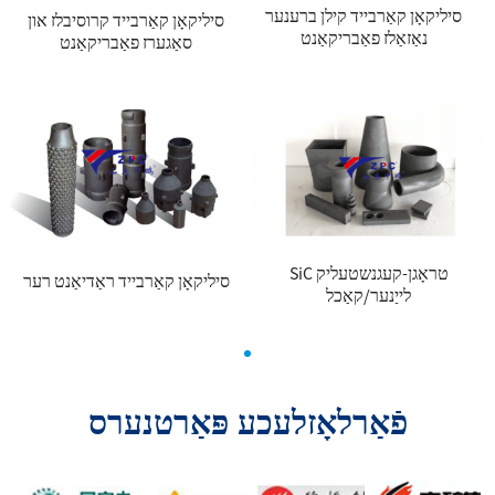
סיליקאָן קאַרבייד קילן ברענער
סיליקאָן קאַרבייד קרוסיבלז און
נאַזאַלז פאַבריקאַנט
סאַגערז פאַבריקאַנט
SiC טראָגן-קעגנשטעליק
סיליקאָן קאַרבייד ראַדיאַנט רער
לייַנער/קאַכל
פֿאַרלאָזלעכע פּאַרטנערס