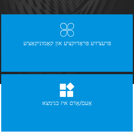
פּרעציזיע פּראָדוקציע און קאָמוניקאַציע
אָעם/אָדם איז בנימצא