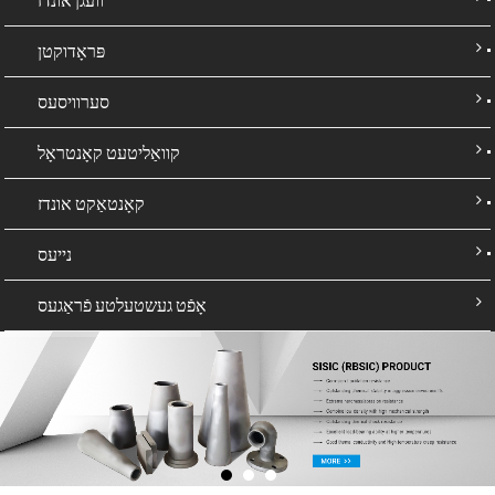
פּראָדוקטן
סערוויסעס
קוואַליטעט קאָנטראָל
קאָנטאַקט אונדז
נייעס
אָפֿט געשטעלטע פֿראַגעס