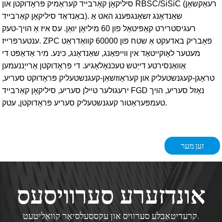
סיליקאָן קאַרבייד קעראַמיק פּראָדוקטן און RBSC/SiSiC (רעאַקשאַן
באַנדאַד סיליקאָן קאַרבייד). שאַנדאָנג זשאָנגפּענג האט אַ
רעגיסטרירט קאַפּיטאַל פון 60 מיליאָן יואַן. עס איז אַ הויך-טעק
ענטערפּרייז. ZPC פאַבריק באדעקט אַ שטח פון 60000 קוואַדראַט
מעטער לאָוקייטאַד אין ווייפאַנג, שאַנדאָנג, כינע. מיר אַדאַפּט די
אַוואַנסירטע דייַטש טעכנאָלאָגיע. די פּראָדוקטן אַרייַננעמען
טראָגן-קעגנשטעליק און קעראָוזשאַן-קעגנשטעליק פּראָדוקט סעריע,
ירעגולער טיילן סעריע, סיליקאָן קאַרבייד FGD נאָזל סעריע, הויך
טעמפּעראַטור קעגנשטעליק סעריע פּראָדוקטן, עטק.
זען מער
אונדזערע סערוויסעס
קרעדיטאַבלע סערוויס און עקססעלסיאָר קוואַליטעט.