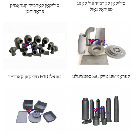
סיליקאָן קאַרבייד פול קאָנע
סיליקאָן קאַרבייד קעראַמיק
ספּיראַל נאָזל
פּראָדוקטן
ספּעציעלע SiC קעראַמישע טיילן
סיליקאָן קאַרבייד FGD נאַזאַלז