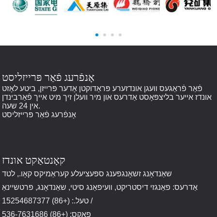
אָנפֿרעג פֿאַר פּרייזליסט
פֿאַר פֿראַגעס וועגן אונדזערע פּראָדוקטן אָדער פּרייזן, ביטע לאָזט
אונדז אייער בליצפּאָסט אַדרעס און מיר וועלן זיך מיט אייך פֿאַרבינדן
אין 24 שעה.
אָנפֿרעג פֿאַר פּרייזליסט
קאָנטאַקט אונדז
שאַנדאָנג זשאָנגפּענג ספּעציעלע קעראַמיקס קאָו., לטד
אַדרעס: פאַנגזי דיסטריקט, וועיפאַנג סיטי, שאַנדאָנג, פּרטשיינאַ
טעל.: (+86) 15254687377 /
פאַקס: (+86) 536-7631686