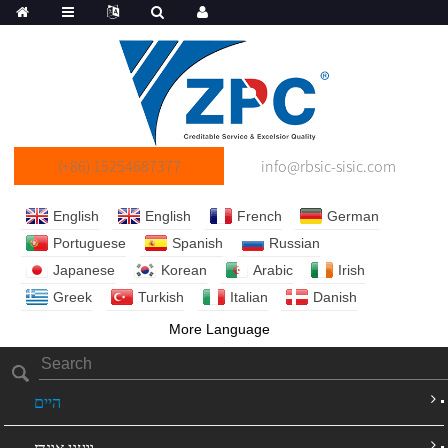
(+86) 15254687377
info@rbsic-sisic.com
English
English
French
German
Portuguese
Spanish
Russian
Japanese
Korean
Arabic
Irish
Greek
Turkish
Italian
Danish
More Language
היים
וועגן אונדז