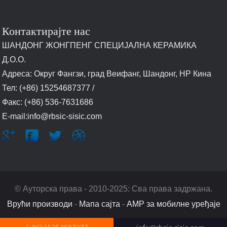
Контактирајте нас
ШАНДОНГ ЖОНГПЕНГ СПЕЦИЈАЛНА КЕРАМИКА
Д.О.О.
Адреса: Округ Фангзи, град Веифанг, Шандонг, НР Кина
Тел: (+86) 15254687377 /
Факс: (+86) 536-7631686
E-mail:info@rbsic-sisic.com
© Ауторска права - 2010-2025: Сва права задржана.
Врући производи
-
Мапа сајта
-
AMP за мобилне уређаје