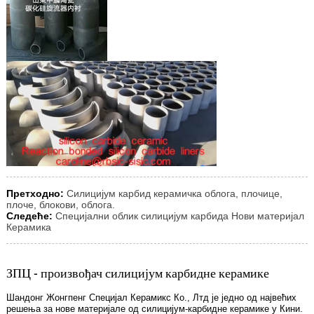
Претходно:
Силицијум карбид керамичка облога, плочице,
плоче, блокови, облога.
Следеће:
Специјални облик силицијум карбида Нови материјал
Керамика
ЗПЦ - произвођач силицијум карбидне керамике
Шандонг Жонгпенг Специјал Керамикс Ко., Лтд је једно од највећих
решења за нове материјале од силицијум-карбидне керамике у Кини.