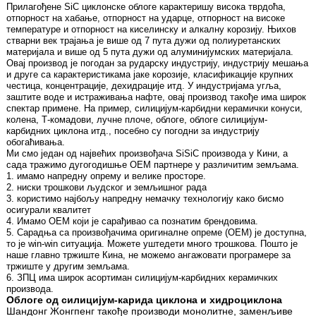
Прилагођене SiC циклонске облоге карактеришу висока тврдоћа,
отпорност на хабање, отпорност на ударце, отпорност на високе
температуре и отпорност на киселинску и алкалну корозију. Њихов
стварни век трајања је више од 7 пута дужи од полиуретанских
материјала и више од 5 пута дужи од алуминијумских материјала.
Овај производ је погодан за рударску индустрију, индустрију мешања
и друге са карактеристикама јаке корозије, класификације крупних
честица, концентрације, дехидрације итд. У индустријама угља,
заштите воде и истраживања нафте, овај производ такође има широк
спектар примене. На пример, силицијум-карбидни керамички конуси,
колена, Т-комадови, лучне плоче, облоге, облоге силицијум-
карбидних циклона итд., посебно су погодни за индустрију
обогаћивања.
Ми смо један од највећих произвођача SiSiC производа у Кини, а
сада тражимо дугогодишње OEM партнере у различитим земљама.
1. имамо напредну опрему и велике просторе.
2. ниски трошкови људског и земљишног рада
3. користимо најбољу напредну немачку технологију како бисмо
осигурали квалитет
4. Имамо ОЕМ који је сарађивао са познатим брендовима.
5. Сарадња са произвођачима оригиналне опреме (OEM) је доступна,
то је win-win ситуација. Можете уштедети много трошкова. Пошто је
наше главно тржиште Кина, не можемо ангажовати програмере за
тржиште у другим земљама.
6. ЗПЦ има широк асортиман силицијум-карбидних керамичких
производа.
Облоге од силицијум-карида циклона и хидроциклона
Шандонг Жонгпенг такође производи монолитне, заменљиве