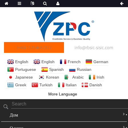
(+86) 15254687377
info@rbsic-sisic.com
English
English
French
German
Portuguese
Spanish
Russian
Japanese
Korean
Arabic
Irish
Greek
Turkish
Italian
Danish
More Language
Дом
О нама