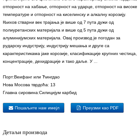
отпорност на хабање, отпорност на ударце, отпорност на високе
температуре и отпорност на киселинску и алкалну корозију.
Њихов стварни век трајања је више од 7 пута дужи од
полиуретанских материјала и више од 5 пута дужи од
алуминијумских материјала. Овај производ је погодан за
рударску индустрију, индустрију мешања и друге са
карактеристикама јаке корозије, класификације крупних честица,
концентрације, дехидрације и тако даље. У ...
Порт:
Веифанг или Ћингдао
Нова Мосова тврдоћа:
13
Главна сировина:
Силицијум карбид
Пошаљите нам имејл
Преузми као PDF
Детаљи производа