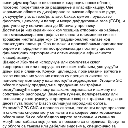
силицијум-карбидне циклонске и хидроциклонске облоге,
посебно пројектоване за раздвајање и класификацију. Ове
керамичке облоге су дизајниране за високо абразивне руде,
укључујући угаљ, гвожђе, злато, бакар, цемент, рударство
фосфата, целулозу и папир и мокро дифдуковање гаса (FGD), и
доступне су у величинама до 60 инча у пречнику.
Доступан је низ керамичких композиција отпорних на хабање,
што максимизира век трајања циклона и елиминише високе
трошкове инсталације који се традиционално налазе код
епоксидних плочица. Ово помаже и произвођачима оригиналне
опреме и појединачним постројењима да постигну циљеве
финансијских перформанси оптимизацијом ефикасности
класификације.
Шандонг Жонгпенг испоручује или комплетан склоп
хидроциклона или подручја са високим хабањем, укључујући
доњи врх и славине. Конуси, цилиндри, проналазачи вртлога и
главе спиралних улазних отвора су прецизно ливени за
поновљиву монтажу у ваш постојећи хидроциклон. Уградне SiC
облоге пружају предвидљив, продужени век трајања,
омогућавајући кориснику да закаже одржавање и замену по
сопственом распореду. Замените гумену, полиуретанску или
плочичасту конструкцију и продужите свој век трајања од два до
десет пута помоћу Blasch силицијум карбидних облога.
Уз помоћ ZPC CNC и процеса ливења, елементи попут преклопа
и сложених спојева могу се излити на крајеве ових керамичких
облога како би се обезбедило чврсто заптивање и смањила
могућност хабања које је често повезано са спојевима. Доступне
су облоге са танким или дебелим зидовима, специфично за