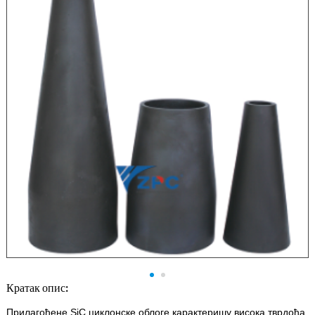
Кратак опис:
Прилагођене SiC циклонске облоге карактеришу висока тврдоћа,