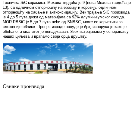
Техничка SiC керамика: Мохова тврдоћа је 9 (нова Мохова тврдоћа је
13), са одличном отпорношћу на ерозију и корозију, одличном
отпорношћу на хабање и антиоксидацију. Век трајања SiC производа
је 4 до 5 пута дужи од материјала са 92% алуминијумског оксида.
MOR RBSiC је 5 до 7 пута већи од SNBSC, може се користити за
сложеније облике. Процес израде понуде је брз, испорука је како је
обећано, а квалитет је ненадмашан. Увек истрајавамо у оспоравању
наших циљева и враћамо своја срца друштву.
Ознаке производа