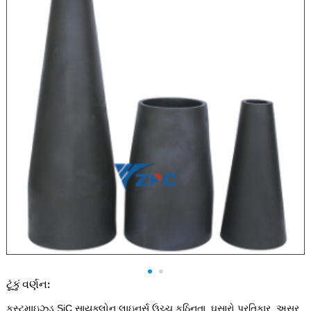
ટૂંકું વર્ણન:
કસ્ટમાઇઝ્ડ SiC સાયક્લોન લાઇનર્સ ઉચ્ચ કઠિનતા, ઘસારો પ્રતિકાર, અસર