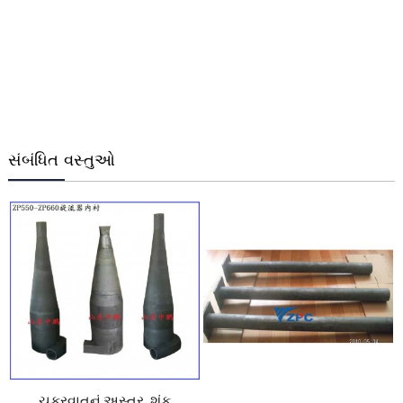
સંબંધિત વસ્તુઓ
ચક્રવાતનું અસ્તર, શંકુ