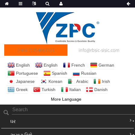
(+86) 15254687377
info@rbsic-sisic.com
English
English
French
German
Portuguese
Spanish
Russian
Japanese
Korean
Arabic
Irish
Greek
Turkish
Italian
Danish
More Language
ઘર
અમારા વિશે