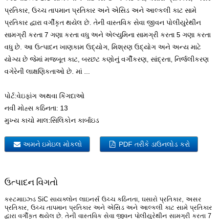
પ્રતિકાર, ઉચ્ચ તાપમાન પ્રતિકાર અને એસિડ અને આલ્કલી કાટ સામે
પ્રતિકાર દ્વારા વર્ગીકૃત થયેલ છે. તેની વાસ્તવિક સેવા જીવન પોલીયુરેથીન
સામગ્રી કરતા 7 ગણા કરતા વધુ અને એલ્યુમિના સામગ્રી કરતા 5 ગણા કરતા
વધુ છે. આ ઉત્પાદન ખાણકામ ઉદ્યોગ, મિશ્રણ ઉદ્યોગ અને અન્ય માટે
યોગ્ય છે જેમાં મજબૂત કાટ, બરછટ કણોનું વર્ગીકરણ, સાંદ્રતા, નિર્જલીકરણ
વગેરેની લાક્ષણિકતાઓ છે. માં ...
પોર્ટ:
વેઇફાંગ અથવા કિંગદાઓ
નવી મોહ્સ કઠિનતા:
13
મુખ્ય કાચો માલ:
સિલિકોન કાર્બાઇડ
અમને ઇમેઇલ મોકલો
PDF તરીકે ડાઉનલોડ કરો
ઉત્પાદન વિગતો
કસ્ટમાઇઝ્ડ SiC સાયક્લોન લાઇનર્સ ઉચ્ચ કઠિનતા, ઘસારો પ્રતિકાર, અસર
પ્રતિકાર, ઉચ્ચ તાપમાન પ્રતિકાર અને એસિડ અને આલ્કલી કાટ સામે પ્રતિકાર
દ્વારા વર્ગીકૃત થયેલ છે. તેની વાસ્તવિક સેવા જીવન પોલીયુરેથીન સામગ્રી કરતા 7