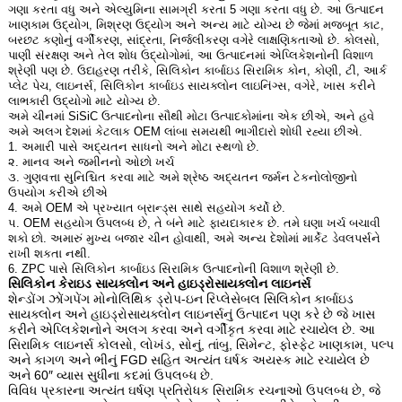
ગણા કરતા વધુ અને એલ્યુમિના સામગ્રી કરતા 5 ગણા કરતા વધુ છે. આ ઉત્પાદન
ખાણકામ ઉદ્યોગ, મિશ્રણ ઉદ્યોગ અને અન્ય માટે યોગ્ય છે જેમાં મજબૂત કાટ,
બરછટ કણોનું વર્ગીકરણ, સાંદ્રતા, નિર્જલીકરણ વગેરે લાક્ષણિકતાઓ છે. કોલસો,
પાણી સંરક્ષણ અને તેલ શોધ ઉદ્યોગોમાં, આ ઉત્પાદનમાં એપ્લિકેશનોની વિશાળ
શ્રેણી પણ છે. ઉદાહરણ તરીકે, સિલિકોન કાર્બાઇડ સિરામિક કોન, કોણી, ટી, આર્ક
પ્લેટ પેચ, લાઇનર્સ, સિલિકોન કાર્બાઇડ સાયક્લોન લાઇનિંગ્સ, વગેરે, ખાસ કરીને
લાભકારી ઉદ્યોગો માટે યોગ્ય છે.
અમે ચીનમાં SiSiC ઉત્પાદનોના સૌથી મોટા ઉત્પાદકોમાંના એક છીએ, અને હવે
અમે અલગ દેશમાં કેટલાક OEM લાંબા સમયથી ભાગીદારો શોધી રહ્યા છીએ.
1. અમારી પાસે અદ્યતન સાધનો અને મોટા સ્થળો છે.
૨. માનવ અને જમીનનો ઓછો ખર્ચ
૩. ગુણવત્તા સુનિશ્ચિત કરવા માટે અમે શ્રેષ્ઠ અદ્યતન જર્મન ટેકનોલોજીનો
ઉપયોગ કરીએ છીએ
4. અમે OEM એ પ્રખ્યાત બ્રાન્ડ્સ સાથે સહયોગ કર્યો છે.
૫. OEM સહયોગ ઉપલબ્ધ છે, તે બંને માટે ફાયદાકારક છે. તમે ઘણા ખર્ચ બચાવી
શકો છો. અમારું મુખ્ય બજાર ચીન હોવાથી, અમે અન્ય દેશોમાં માર્કેટ ડેવલપર્સને
રાખી શકતા નથી.
6. ZPC પાસે સિલિકોન કાર્બાઇડ સિરામિક ઉત્પાદનોની વિશાળ શ્રેણી છે.
સિલિકોન કેરાઇડ સાયક્લોન અને હાઇડ્રોસાયક્લોન લાઇનર્સ
શેન્ડોંગ ઝોંગપેંગ મોનોલિથિક ડ્રોપ-ઇન રિપ્લેસેબલ સિલિકોન કાર્બાઇડ
સાયક્લોન અને હાઇડ્રોસાયક્લોન લાઇનર્સનું ઉત્પાદન પણ કરે છે જે ખાસ
કરીને એપ્લિકેશનોને અલગ કરવા અને વર્ગીકૃત કરવા માટે રચાયેલ છે. આ
સિરામિક લાઇનર્સ કોલસો, લોખંડ, સોનું, તાંબુ, સિમેન્ટ, ફોસ્ફેટ ખાણકામ, પલ્પ
અને કાગળ અને ભીનું FGD સહિત અત્યંત ઘર્ષક અયસ્ક માટે રચાયેલ છે
અને 60″ વ્યાસ સુધીના કદમાં ઉપલબ્ધ છે.
વિવિધ પ્રકારના અત્યંત ઘર્ષણ પ્રતિરોધક સિરામિક રચનાઓ ઉપલબ્ધ છે, જે