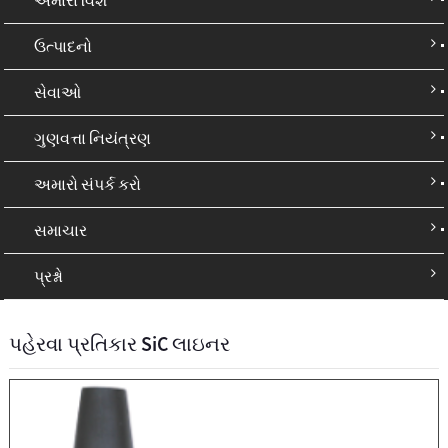
ઉત્પાદનો
સેવાઓ
ગુણવત્તા નિયંત્રણ
અમારો સંપર્ક કરો
સમાચાર
પ્રશ્નો
પહેરવા પ્રતિકાર SiC લાઇનર