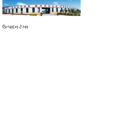
ઉત્પાદન ટૅગ્સ