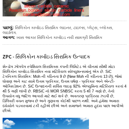
પાછલું:
સિલિકોન કાર્બાઇડ સિરામિક લાઇનર, ટાઇલ્સ, પ્લેટ્સ, બ્લોક્સ,
લાઇનિંગ.
આગળ:
ખાસ આકાર સિલિકોન કાર્બાઇડ નવી સામગ્રી સિરામિક
ZPC - સિલિકોન કાર્બાઇડ સિરામિક ઉત્પાદક
શેન્ડોંગ ઝોંગપેંગ સ્પેશિયલ સિરામિક્સ કંપની લિમિટેડ એ ચીનમાં સૌથી મોટા
સિલિકોન કાર્બાઇડ સિરામિક નવા મટિરિયલ સોલ્યુશન્સમાંનું એક છે. SiC
ટેકનિકલ સિરામિક: Moh ની કઠિનતા 9 છે (New Moh ની કઠિનતા 13 છે), જેમાં
ધોવાણ અને કાટ સામે ઉત્તમ પ્રતિકાર, ઉત્તમ ઘર્ષણ - પ્રતિકાર અને એન્ટી-
ઓક્સિડેશન છે. SiC ઉત્પાદનની સર્વિસ લાઇફ 92% એલ્યુમિના મટિરિયલ કરતાં 4
થી 5 ગણી લાંબી છે. RBSiC નો MOR SNBSC કરતા 5 થી 7 ગણો છે, તેનો
ઉપયોગ વધુ જટિલ આકારો માટે થઈ શકે છે. અવતરણ પ્રક્રિયા ઝડપી છે,
ડિલિવરી વચન મુજબ છે અને ગુણવત્તા કોઈથી પાછળ નથી. અમે હંમેશા અમારા
ધ્યેયોને પડકારવામાં ટકી રહીએ છીએ અને સમાજને અમારા હૃદય પાછા આપીએ
છીએ.