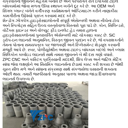
ચક્રવાતના જીવનને મહત્તમ બનાવે છે અને પરંપરાગત રીતે ઇપોક્સી ટાઇલ
બાંધકામોમાં જોવા મળતા ઊંચા સ્થાપન ખર્ચને દૂર કરે છે. આ OEM અને
સિંગલ પ્લાન્ટ બંનેને વર્ગીકરણ કાર્યક્ષમતાને ઑપ્ટિમાઇઝ કરીને નાણાકીય
કામગીરીના ઉદ્દેશ્યો પ્રાપ્ત કરવામાં મદદ કરે છે.
શેન્ડોંગ ઝોંગપેંગ હાઇડ્રોસાઇલોનની સંપૂર્ણ એસેમ્બલી અથવા નીચેના ટોચ
અને સ્પિગોટ્સ સહિત ઉચ્ચ વસ્ત્રોવાળા વિસ્તારો પૂરા પાડે છે. કોન, સિલિન્ડરો,
વોર્ટેક્સ ફાઇન્ડર અને વોલ્યુટ ફીડ ઇનલેટ હેડ તમારા હાલના
હાઇડ્રોસાયક્લોનમાં પુનરાવર્તિત એસેમ્બલી માટે ચોકસાઇ કાસ્ટ છે. SiC
ડ્રોપ-ઇન લાઇનર્સ અનુમાનિત, વિસ્તૃત જીવન પ્રદાન કરે છે, જે વપરાશકર્તાને
તેમના પોતાના સમયપત્રક પર જાળવણી અને રિપ્લેસમેન્ટ શેડ્યૂલ કરવાની
મંજૂરી આપે છે. રબર, પોલીયુરેથીન અથવા ટાઇલ્ડ બાંધકામ બદલો અને બ્લાશ
સિલિકોન કાર્બાઇડ લાઇનર્સ સાથે તમારા જીવનને બે થી દસ ગણો વધારો.
ZPC CNC અને કાસ્ટિંગ પ્રક્રિયાની મદદથી, શિપ લેપ્સ અને જટિલ મેટિંગ
સાંધા જેવા લક્ષણોને આ સિરામિક લાઇનર્સના છેડામાં કાસ્ટ કરી શકાય છે જેથી
ચુસ્ત સીલ મળે અને સાંધાના સંક્રમણ સાથે સંકળાયેલા ઘસારાની શક્યતા
ઓછી થાય. તમારી જરૂરિયાતો અનુસાર પાતળા અથવા જાડા દિવાલવાળા
લાઇનર્સ ઉપલબ્ધ છે.