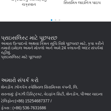
સિરામિક લાઇનિંગ પાઇપ
ચક્રવાત
પ્રાઇસલિસ્ટ માટે પૂછપરછ
અમારા ઉત્પાદનો અથવા કિંમત સૂચિ વિશે પૂછપરછ માટે, કૃપા કરીને
તમારો ઇમેઇલ અમને મોકલો અને અમે 24 કલાકની અંદર સંપર્કમાં
રહીશું.
પ્રાઇસલિસ્ટ માટે પૂછપરછ
અમારો સંપર્ક કરો
શેનડોંગ ઝોંગપેંગ સ્પેશિયલ સિરામિક્સ કંપની, લિ.
સરનામું: ફેંગઝી ડિસ્ટ્રિક્ટ, વેઇફાંગ સિટી, શેનડોંગ, પીઆર ચાઇના
ટેલિફોન:(+86) 15254687377 /
ફેક્સ : (+86) 536-7631686