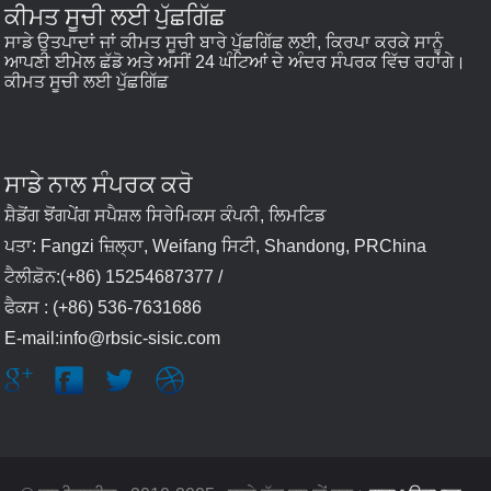
ਕੀਮਤ ਸੂਚੀ ਲਈ ਪੁੱਛਗਿੱਛ
ਸਾਡੇ ਉਤਪਾਦਾਂ ਜਾਂ ਕੀਮਤ ਸੂਚੀ ਬਾਰੇ ਪੁੱਛਗਿੱਛ ਲਈ, ਕਿਰਪਾ ਕਰਕੇ ਸਾਨੂੰ
ਆਪਣੀ ਈਮੇਲ ਛੱਡੋ ਅਤੇ ਅਸੀਂ 24 ਘੰਟਿਆਂ ਦੇ ਅੰਦਰ ਸੰਪਰਕ ਵਿੱਚ ਰਹਾਂਗੇ।
ਕੀਮਤ ਸੂਚੀ ਲਈ ਪੁੱਛਗਿੱਛ
ਸਾਡੇ ਨਾਲ ਸੰਪਰਕ ਕਰੋ
ਸ਼ੈਡੋਂਗ ਝੋਂਗਪੇਂਗ ਸਪੈਸ਼ਲ ਸਿਰੇਮਿਕਸ ਕੰਪਨੀ, ਲਿਮਟਿਡ
ਪਤਾ: Fangzi ਜ਼ਿਲ੍ਹਾ, Weifang ਸਿਟੀ, Shandong, PRChina
ਟੈਲੀਫ਼ੋਨ:(+86) 15254687377 /
ਫੈਕਸ : (+86) 536-7631686
E-mail:info@rbsic-sisic.com