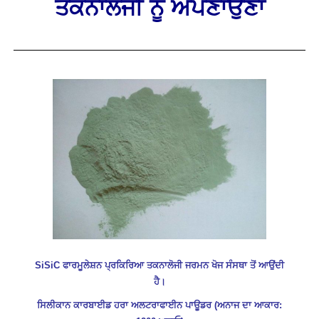
ਤਕਨਾਲੋਜੀ ਨੂੰ ਅਪਣਾਉਣਾ
SiSiC ਫਾਰਮੂਲੇਸ਼ਨ ਪ੍ਰਕਿਰਿਆ ਤਕਨਾਲੋਜੀ ਜਰਮਨ ਖੋਜ ਸੰਸਥਾ ਤੋਂ ਆਉਂਦੀ
ਹੈ।
ਸਿਲੀਕਾਨ ਕਾਰਬਾਈਡ ਹਰਾ ਅਲਟਰਾਫਾਈਨ ਪਾਊਡਰ (ਅਨਾਜ ਦਾ ਆਕਾਰ: