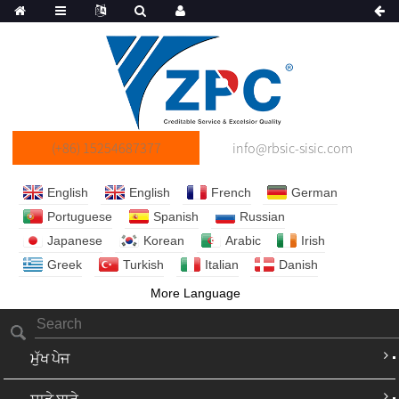
(+86) 15254687377
info@rbsic-sisic.com
English
English
French
German
Portuguese
Spanish
Russian
Japanese
Korean
Arabic
Irish
Greek
Turkish
Italian
Danish
More Language
ਮੁੱਖ ਪੇਜ
ਸਾਡੇ ਬਾਰੇ