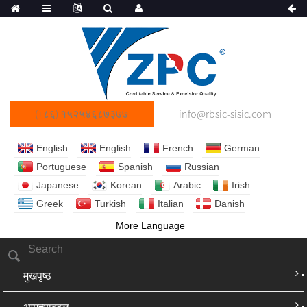
(+८६) १५२५४६८७३७७
info@rbsic-sisic.com
English
English
French
German
Portuguese
Spanish
Russian
Japanese
Korean
Arabic
Irish
Greek
Turkish
Italian
Danish
More Language
मुखपृष्ठ
आमच्याबद्दल