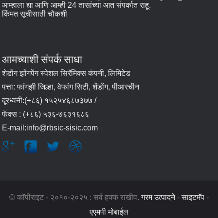
आम्हाला द्या आणि आम्ही 24 तासांच्या आत संपर्कात राहू.
किंमत सूचीसाठी चौकशी
आमच्याशी संपर्क साधा
शेडोंग झोंगपेंग स्पेशल सिरॅमिक्स कंपनी, लिमिटेड
पत्ता: फांगझी जिल्हा, वेफांग सिटी, शेंडोंग, पीआरचीन
दूरध्वनी:(+८६) १५२५४६८७३७७ /
फॅक्स : (+८६) ५३६-७६३१६८६
E-mail:info@rbsic-sisic.com
© कॉपीराइट - २०१०-२०२५ : सर्व हक्क राखीव.
गरम उत्पादने
-
साइटमॅप
-
एएमपी मोबाईल