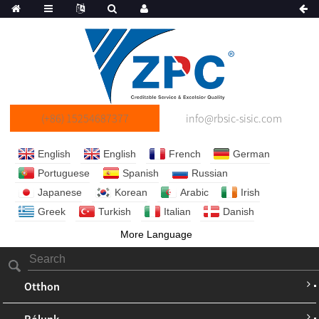
(+86) 15254687377
info@rbsic-sisic.com
English
English
French
German
Portuguese
Spanish
Russian
Japanese
Korean
Arabic
Irish
Greek
Turkish
Italian
Danish
More Language
Otthon
Rólunk