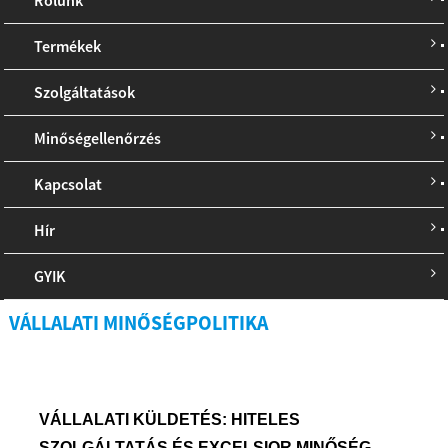
Termékek
Szolgáltatások
Minőségellenőrzés
Kapcsolat
Hír
GYIK
VÁLLALATI MINŐSÉGPOLITIKA
VÁLLALATI KÜLDETÉS: HITELES
SZOLGÁLTATÁS ÉS EXCELSI
O
R MINŐSÉG