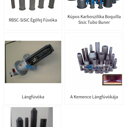
Kúpos Karboszilika Boquilla
RBSC-SiSiC Égőfej Fúvóka
Sisic Tubo Buner
Lángfúvóka
A Kemence Lángfúvókája