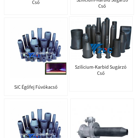
Cső
Cső
Szilícium-Karbid Sugárzó
Cső
SiC Égőfej Fúvókacső