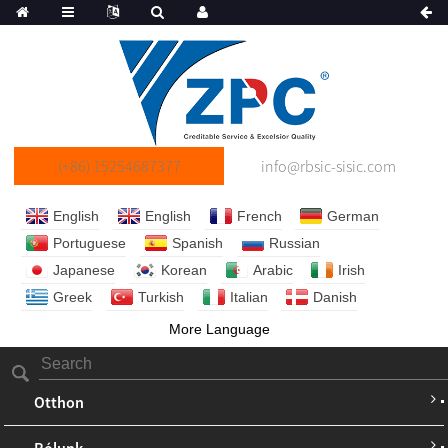
(+86) 15254687377
info@rbsic-sisic.com
English
English
French
German
Portuguese
Spanish
Russian
Japanese
Korean
Arabic
Irish
Greek
Turkish
Italian
Danish
More Language
Otthon
Rólunk