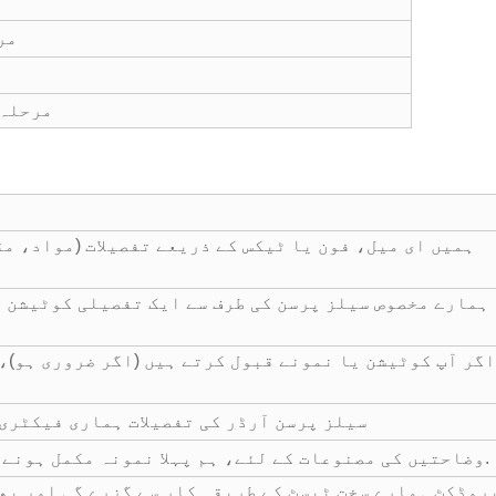
مرحلہ 1: ہمارے سیلز
مرحلہ 3: اپنی پسند کے لیے مناسب حل کرنے والی اسکیم کے ساتھ جو
ہمیں ای میل، فون یا ٹیکس کے ذریعے تفصیلات (مواد، م
ہمارے مخصوص سیلز پرسن کی طرف سے ایک تفصیلی کوٹیشن ا
اگر آپ کوٹیشن یا نمونے قبول کرتے ہیں (اگر ضروری ہو)،
سیلز پرسن آرڈر کی تفصیلات ہماری فیکٹری 
وضاحتیں کی مصنوعات کے لئے، ہم پہلا نمونہ مکمل ہونے کے بعد آپ کے ساتھ تصدیق کریں گے.
روڈکٹ ہمارے سخت ٹیسٹ کے طریقہ کار سے گزرے گی اور پھ