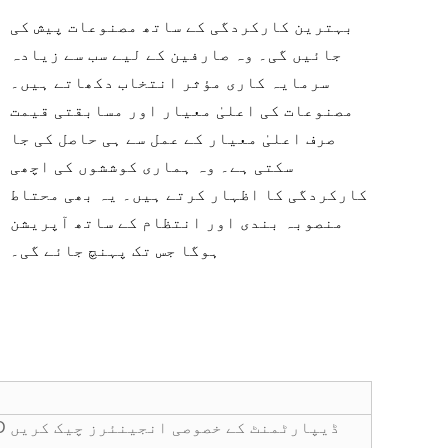
بہترین کارکردگی کے ساتھ مصنوعات پیش کی
جائیں گی۔ وہ صارفین کے لیے سب سے زیادہ
سرمایہ کاری مؤثر انتخاب دکھاتے ہیں۔
مصنوعات کی اعلیٰ معیار اور مسابقتی قیمت
صرف اعلیٰ معیار کے عمل سے ہی حاصل کی جا
سکتی ہے۔ وہ ہماری کوششوں کی اچھی
کارکردگی کا اظہار کرتے ہیں۔ یہ بھی محتاط
منصوبہ بندی اور انتظام کے ساتھ آپریشن
ہوگا جس تک پہنچ جائے گی۔