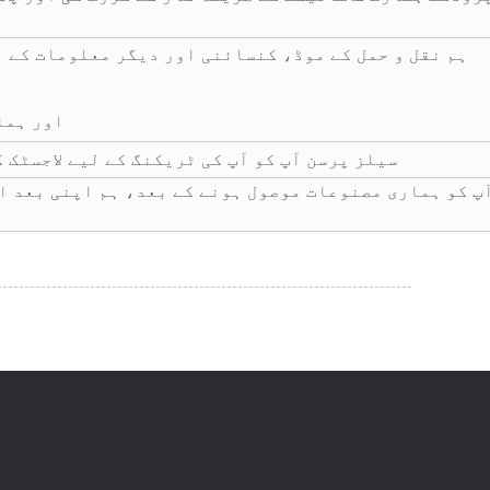
ہم نقل و حمل کے موڈ، کنسائنی اور دیگر معلومات کے ل
اور ہما
سیلز پرسن آپ کو آپ کی ٹریکنگ کے لیے لاجسٹک 
پ کو ہماری مصنوعات موصول ہونے کے بعد، ہم اپنی بعد ا