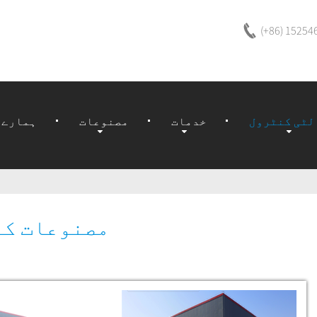
(+86) 15254
لٹی کنٹرول
خدمات
مصنوعات
ہمارے 
مصنوعات کے