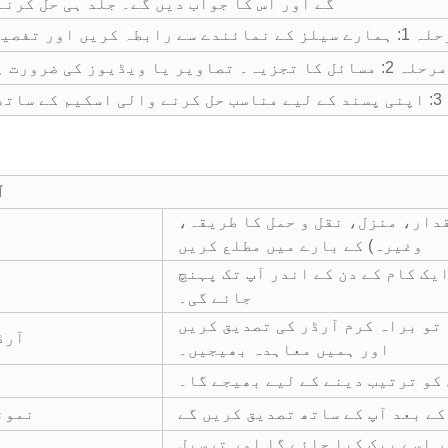
گے اور اس کا جواب دیں گے۔
جلد ہی حل کرنے
 کے نمائندے سے رابطہ کریں اور تفصیلات بتائیں۔
مرحلہ 2: مسائل کا تجزیہ۔ تصاویر یا ویڈیوز کی ضرورت ہو سکتی ہے۔
اب دیں۔
آ
قدار، منزل، نقل و حمل کا طریقہ،
وغیرہ) کے بارے میں مطلع کریں
یک کام کے دن کے اندر آپ تک پہنچ
جائے گی۔
 تو براہ کرم آرڈر کی تصدیق کریں
آرڈ
اور ہمیں معاہدہ بھیجیں۔
کو ترتیب دینے کے لیے بھیجے گا۔
نمون
ر اسے پیک کیا جائے گا اور ترسیل