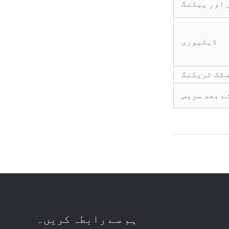
 اور پیکنگ
ڈیلیوری
سٹک ٹریکنگ
ے بعد سروس
ہم سے رابطہ کریں۔