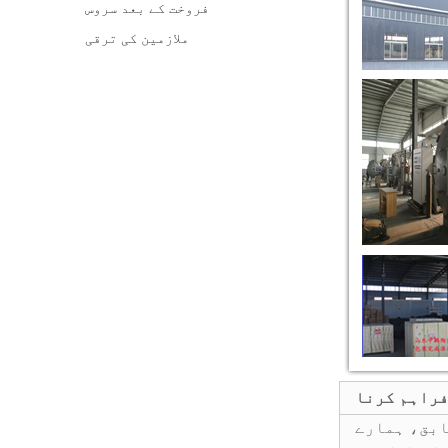
فروخت کے بعد سروس
ملازمین کی ترقی
فراہم کرنا
 انجینئرز چیک کریں