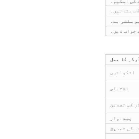
 کی اسکیم۔
رڈر کا عمل
انکوائری
اقتباس
ر کی تصدیق
پیداوار
ہ کی تصدیق