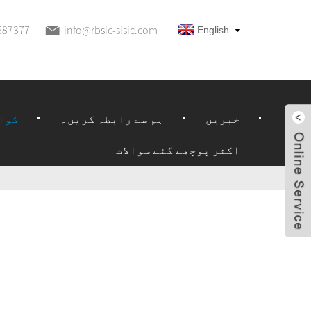
687377
info@rbsic-sisic.com
English
خبریں
ہم سے رابطہ کریں۔
کوا
اکثر پوچھے گئے سوالات