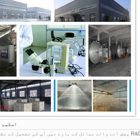
اسکیم 
پیش آنے والے مسائل کے بارے میں آپ کی تفصیل کے مطابق، ہمارے R&D ڈیپارٹمنٹ کے خصوصی