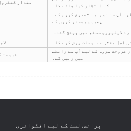
مقدار کنٹرول
کا انتظار کیا جائے گا۔
یے آپ سے دوبارہ تصدیق کریں گے۔
پھر
ہم رجسٹر کریں گے
رے ڈیلیوری سسٹم میں پہنچ گئے۔
کی اصل وقتی معلومات پیش کرے گا۔
لاج
ز فروخت سروس کے لیے آپ سے رابطے
فروخت ک
میں رہیں گے۔
پرائس لسٹ کے لیے انکوائری