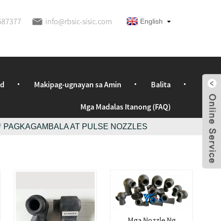
687377
info@rbsic-sisic.com
English
ad
Makipag-ugnayan sa Amin
Balita
Mga Madalas Itanong (FAQ)
PAGKAGAMBALA AT PULSE NOZZLES
Mga Nozzle Ng