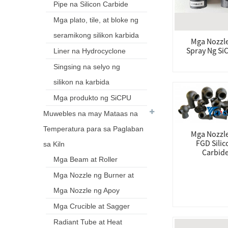
Pipe na Silicon Carbide
Mga plato, tile, at bloke ng
seramikong silikon karbida
Mga Nozzl
Spray Ng Si
Liner na Hydrocyclone
Singsing na selyo ng
silikon na karbida
Mga produkto ng SiCPU
Muwebles na may Mataas na
Temperatura para sa Paglaban
Mga Nozzl
FGD Silic
sa Kiln
Carbid
Mga Beam at Roller
Mga Nozzle ng Burner at
Mga Nozzle ng Apoy
Mga Crucible at Sagger
Radiant Tube at Heat