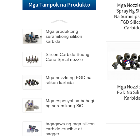
Mga Tampok na Produkto
Mga Nozzl
Spray Ng Sl
Na Sumisips
FGD Silic
Carbid
Mga produktong
seramikong silikon
karbida
Silicon Carbide Buong
Cone Sprial nozzle
Mga nozzle ng FGD na
silikon karbida
Mga Nozzl
FGD Na Sil
Karbid
Mga espesyal na bahagi
ng seramikong SiC
tagagawa ng mga silicon
carbide crucible at
sagger