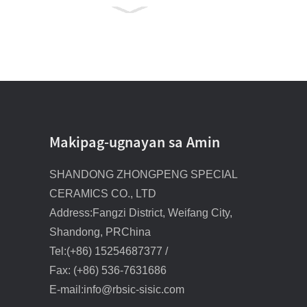
Tagagawa ng mga
nozzle ng silicon carbide
kiln burner
Silikon karbida na
nagliliwanag na tubo
SiC wear resistant
liner/tile
Makipag-ugnayan sa Amin
SiC wear resistant
SHANDONG ZHONGPENG SPECIAL
cone/pipe liner
CERAMICS CO., LTD
Address:Fangzi District, Weifang City,
RBSC Buong Cone Sprial
nozzle
Shandong, PRChina
Tel:(+86) 15254687377 /
1.5 pulgadang nozzle
Fax: (+86) 536-7631686
para sa desulfurization
E-mail:info@rbsic-sisic.com
ng spray