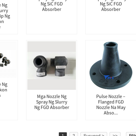
Ng SiC FGD
Ng SiC FGD
e Ng
Absorber
Absorber
urry
ip Ng
on
e
e Ng
ikon
a
Mga Nozzle Ng
Pulse Nozzle –
Spray Ng Slurry
Flanged FGD
Ng FGD Absorber
Nozzle Na May
Abso...
1
2
Susunod >
>>
PAH