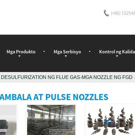
(+86) 15254
Mga Produkto
Mga Serbisyo
Kontrol ng Kalid
 DESULFURIZATION NG FLUE GAS-MGA NOZZLE NG FGD
AMBALA AT PULSE NOZZLES