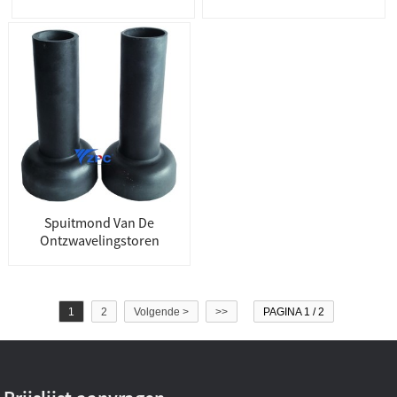
Spuitmond Van De
Ontzwavelingstoren
1
2
Volgende >
>>
PAGINA 1 / 2