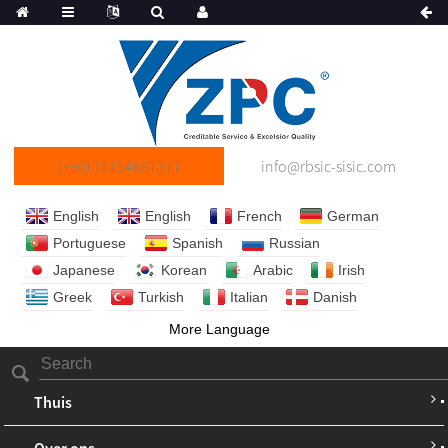
(+86) 15254687377
info@rbsic-sisic.com
English
English
French
German
Portuguese
Spanish
Russian
Japanese
Korean
Arabic
Irish
Greek
Turkish
Italian
Danish
More Language
Thuis
Over ons