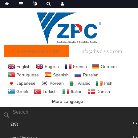
(+୮୬) ୧୫୨୫୪୬୮୭୩୭୭
info@rbsic-sisic.com
English
English
French
German
Portuguese
Spanish
Russian
Japanese
Korean
Arabic
Irish
Greek
Turkish
Italian
Danish
More Language
ଘର
ଆମ ବିଷୟରେ