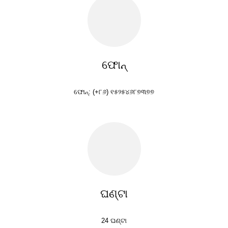
ଫୋନ୍
ଫୋନ୍: (+୮୬) ୧୫୨୫୪୬୮୭୩୭୭
ଘଣ୍ଟା
24 ଘଣ୍ଟା