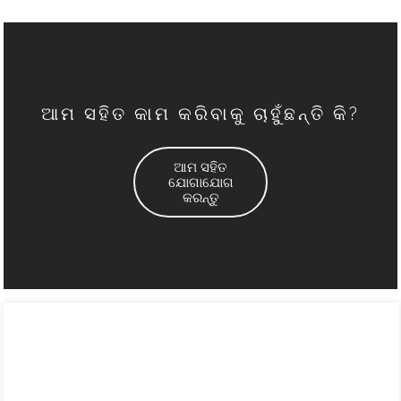
ଆମ ସହିତ କାମ କରିବାକୁ ଚାହୁଁଛନ୍ତି କି?
ଆମ ସହିତ
ଯୋଗାଯୋଗ
କରନ୍ତୁ