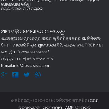
ଯୋଗାଯୋଗ କରିବୁ।
ମୂଲ୍ୟ ତାଲିକା ପାଇଁ ପଚାରିବା
ଆମ ସହିତ ଯୋଗାଯୋଗ କରନ୍ତୁ
ଶାଣ୍ଡଙ୍ଗ ଝୋଙ୍ଗପେଙ୍ଗ ସ୍ପେଶାଲ୍ ସିରାମିକ୍ସ କମ୍ପାନୀ, ଲିମିଟେଡ୍
ଠିକଣା: ଫାଙ୍ଗଜି ଜିଲ୍ଲା, ୱାଇଫାଙ୍ଗ ସିଟି, ଶାଣ୍ଡୋଙ୍ଗ, PRChina |
ଫୋନ୍:(+୮୬) ୧୫୨୫୪୬୮୭୩୭୭ /
ଫ୍ୟାକ୍ସ : (+୮୬) ୫୩୬-୭୬୩୧୬୮୬
E-mail:info@rbsic-sisic.com
© କପିରାଇଟ୍ - ୨୦୧୦-୨୦୨୫ : ସର୍ବସତ୍ତ୍ଵ ସଂରକ୍ଷିତ।
ଗରମ
ଉତ୍ପାଦଗୁଡ଼ିକ
-
ସାଇଟମ୍ୟାପ୍
-
AMP ମୋବାଇଲ୍