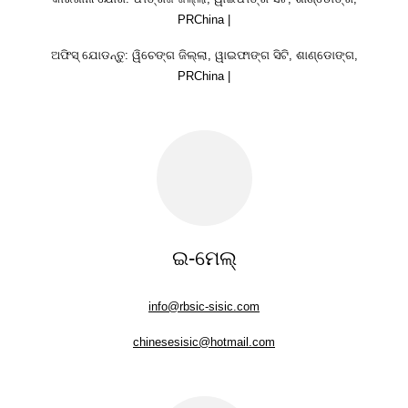
PRChina |
ଅଫିସ୍ ଯୋଡନ୍ତୁ: ୱିଚେଙ୍ଗ ଜିଲ୍ଲା, ୱାଇଫାଙ୍ଗ ସିଟି, ଶାଣ୍ଡୋଙ୍ଗ,
PRChina |
ଇ-ମେଲ୍
info@rbsic-sisic.com
chinesesisic@hotmail.com