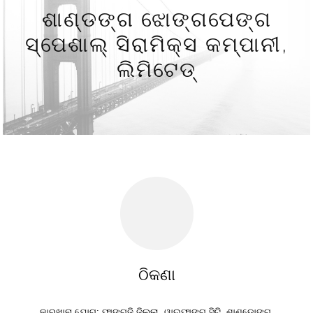
ଶାଣ୍ଡଙ୍ଗ ଝୋଙ୍ଗପେଙ୍ଗ
ସ୍ପେଶାଲ୍ ସିରାମିକ୍ସ କମ୍ପାନୀ,
ଲିମିଟେଡ୍
ଠିକଣା
କାରଖାନା ଯୋଗ: ଫାଙ୍ଗଜି ଜିଲ୍ଲା, ୱାଇଫାଙ୍ଗ ସିଟି, ଶାଣ୍ଡୋଙ୍ଗ,