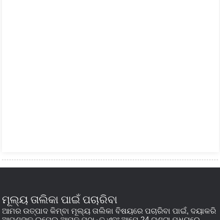
ମୂଲ୍ୟ ତାଲିକା ପାଇଁ ପଚାରିବା
ଆମର ଉତ୍ପାଦ କିମ୍ବା ମୂଲ୍ୟ ତାଲିକା ବିଷୟରେ ପଚାରିବା ପାଇଁ, ଦୟାକରି
ଆପଣଙ୍କ ଇମେଲ୍ ଆମକୁ ପଠାନ୍ତୁ ଏବଂ ଆମେ 24 ଘଣ୍ଟା ମଧ୍ୟରେ