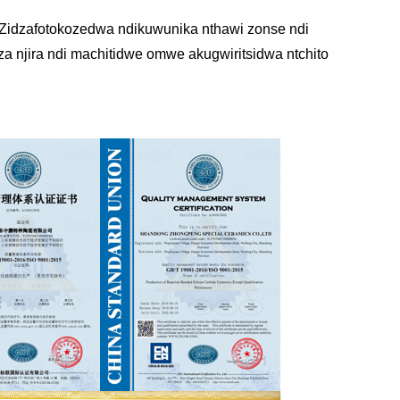
. Zidzafotokozedwa ndikuwunika nthawi zonse ndi
a njira ndi machitidwe omwe akugwiritsidwa ntchito