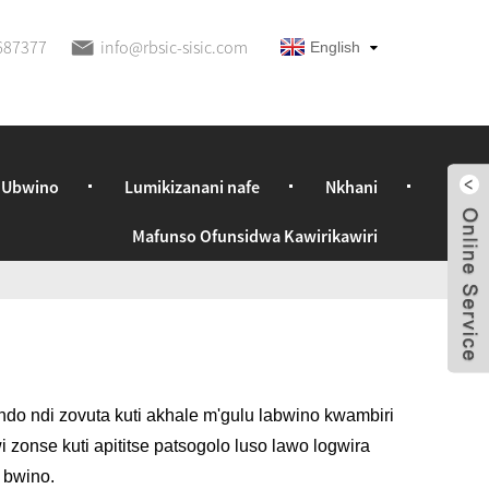
687377
info@rbsic-sisic.com
English
 Ubwino
Lumikizanani nafe
Nkhani
Mafunso Ofunsidwa Kawirikawiri
do ndi zovuta kuti akhale m'gulu labwino kwambiri
zonse kuti apititse patsogolo luso lawo logwira
a bwino.