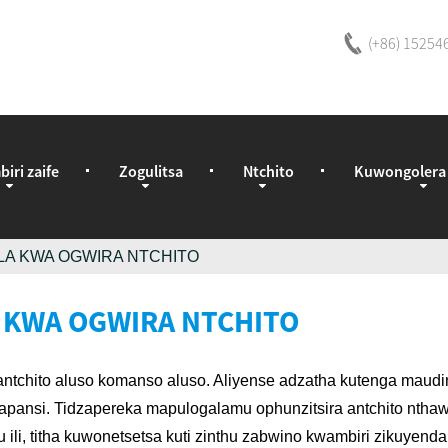
(+86) 15254
iri zaife
Zogulitsa
Ntchito
Kuwongolera
A KWA OGWIRA NTCHITO
 KWA OGWIRA NTCHITO
antchito aluso komanso aluso. Aliyense adzatha kutenga maudin
apansi. Tidzapereka mapulogalamu ophunzitsira antchito nthawi 
lu ili, titha kuwonetsetsa kuti zinthu zabwino kwambiri zikuyend