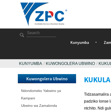
Kunyumba
Zamb
KUNYUMBA
KUWONGOLERA UBWINO
KUKUL
KUKULA
Kuwongolera Ubwino
Ndondomeko Yabwino ya
Tidzasamalira 
Kampani
padziko lonse l
Ubwino wa Zamalonda
ntchito. Ndi gu