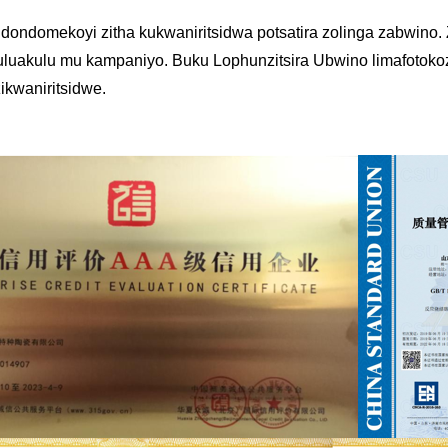
ndondomekoyi zitha kukwaniritsidwa potsatira zolinga zabwino
uluakulu mu kampaniyo. Buku Lophunzitsira Ubwino limafotokoz
zikwaniritsidwe.