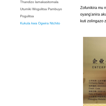
Thandizo lamakasitomala
Zofunikira mu 
Utumiki Wogulitsa Pambuyo
oyang'anira ak
Pogulitsa
kuti zolingazo 
Kukula kwa Ogwira Ntchito