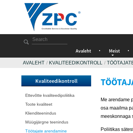
Avaleht
Meist
AVALEHT
KVALITEEDIKONTROLL
TÖÖTAJAT
TÖÖTAJ
Kvaliteedikontroll
Ettevõtte kvaliteedipoliitika
Me arendame pro
Toote kvaliteet
osa maailma pa
Klienditeenindus
meeskonnaga sa
Müügijärgne teenindus
Poliitikas säte
Töötajate arendamine