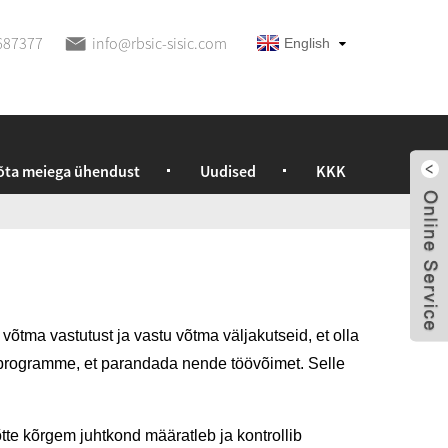
687377
info@rbsic-sisic.com
English
õta meiega ühendust
Uudised
KKK
õtma vastutust ja vastu võtma väljakutseid, et olla
programme, et parandada nende töövõimet. Selle
tte kõrgem juhtkond määratleb ja kontrollib