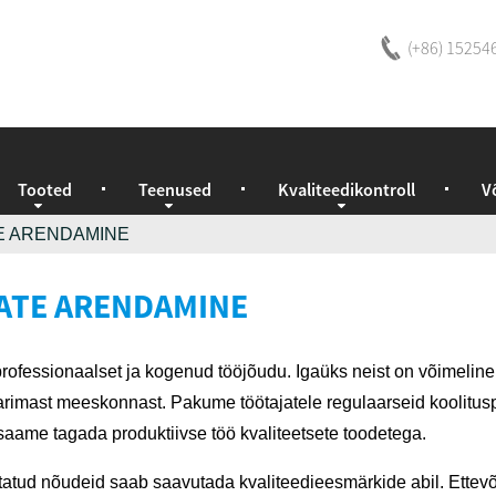
(+86) 15254
Tooted
Teenused
Kvaliteedikontroll
V
E ARENDAMINE
ATE ARENDAMINE
fessionaalset ja kogenud tööjõudu. Igaüks neist on võimeline v
rimast meeskonnast. Pakume töötajatele regulaarseid koolitus
ame tagada produktiivse töö kvaliteetsete toodetega.
statud nõudeid saab saavutada kvaliteedieesmärkide abil. Ettevõ