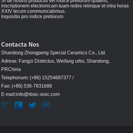
Si de nostris productis vel indice pretiorum quaeris,
inscriptionem electronicam tuam nobis relinque et intra horas
XXIV tecum communicabimus.
Inquisitio pro indice pretiorum
Contacta Nos
Shandong Zhongpeng Special Ceramics Co., Ltd.
Adrese: Fangzi Districtus, Weifang urbs, Shandong,
PRChina
Telephonum: (+86) 15254687377 /
Fax: (+86) 536-7631686
E-mail:info@rbsic-sisic.com