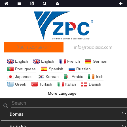
(+86) 15254687377
info@rbsic-sisic.com
English
English
French
German
Portuguese
Spanish
Russian
Japanese
Korean
Arabic
Irish
Greek
Turkish
Italian
Danish
More Language
Domus
De Nobis