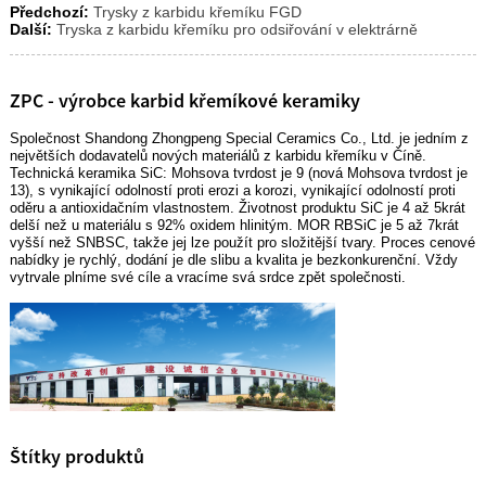
Předchozí:
Trysky z karbidu křemíku FGD
Další:
Tryska z karbidu křemíku pro odsiřování v elektrárně
ZPC - výrobce karbid křemíkové keramiky
Společnost Shandong Zhongpeng Special Ceramics Co., Ltd. je jedním z
největších dodavatelů nových materiálů z karbidu křemíku v Číně.
Technická keramika SiC: Mohsova tvrdost je 9 (nová Mohsova tvrdost je
13), s vynikající odolností proti erozi a korozi, vynikající odolností proti
oděru a antioxidačním vlastnostem. Životnost produktu SiC je 4 až 5krát
delší než u materiálu s 92% oxidem hlinitým. MOR RBSiC je 5 až 7krát
vyšší než SNBSC, takže jej lze použít pro složitější tvary. Proces cenové
nabídky je rychlý, dodání je dle slibu a kvalita je bezkonkurenční. Vždy
vytrvale plníme své cíle a vracíme svá srdce zpět společnosti.
Štítky produktů