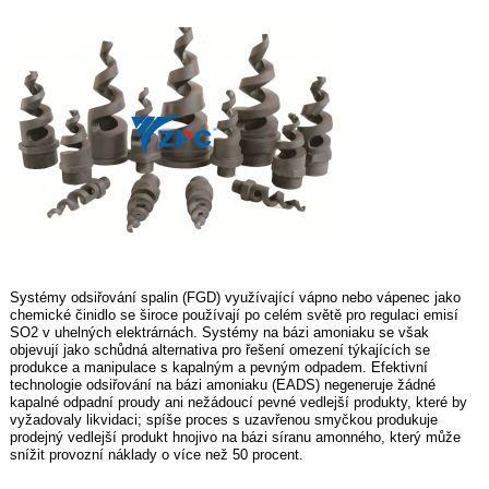
Systémy odsiřování spalin (FGD) využívající vápno nebo vápenec jako
chemické činidlo se široce používají po celém světě pro regulaci emisí
SO2 v uhelných elektrárnách. Systémy na bázi amoniaku se však
objevují jako schůdná alternativa pro řešení omezení týkajících se
produkce a manipulace s kapalným a pevným odpadem. Efektivní
technologie odsiřování na bázi amoniaku (EADS) negeneruje žádné
kapalné odpadní proudy ani nežádoucí pevné vedlejší produkty, které by
vyžadovaly likvidaci; spíše proces s uzavřenou smyčkou produkuje
prodejný vedlejší produkt hnojivo na bázi síranu amonného, ​​který může
snížit provozní náklady o více než 50 procent.