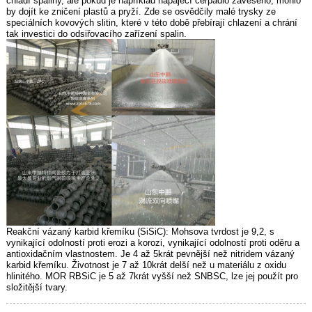
chladí spaliny, ale pokud je například napájecí čerpadlo zavěšeno, mohlo
by dojít ke zničení plastů a pryží. Zde se osvědčily malé trysky ze
speciálních kovových slitin, které v této době přebírají chlazení a chrání
tak investici do odsiřovacího zařízení spalin.
Reakční vázaný karbid křemíku (SiSiC): Mohsova tvrdost je 9,2, s
vynikající odolností proti erozi a korozi, vynikající odolností proti oděru a
antioxidačním vlastnostem. Je 4 až 5krát pevnější než nitridem vázaný
karbid křemíku. Životnost je 7 až 10krát delší než u materiálu z oxidu
hlinitého. MOR RBSiC je 5 až 7krát vyšší než SNBSC, lze jej použít pro
složitější tvary.