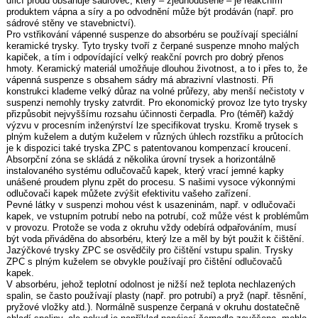
dílčí proud obsahuje sádrovec, který – zjednodušeně – je reakčním
produktem vápna a síry a po odvodnění může být prodáván (např. pro
sádrové stěny ve stavebnictví).
Pro vstřikování vápenné suspenze do absorbéru se používají speciální
keramické trysky. Tyto trysky tvoří z čerpané suspenze mnoho malých
kapiček, a tím i odpovídající velký reakční povrch pro dobrý přenos
hmoty. Keramický materiál umožňuje dlouhou životnost, a to i přes to, že
vápenná suspenze s obsahem sádry má abrazivní vlastnosti. Při
konstrukci klademe velký důraz na volné průřezy, aby menší nečistoty v
suspenzi nemohly trysky zatvrdit. Pro ekonomický provoz lze tyto trysky
přizpůsobit nejvyššímu rozsahu účinnosti čerpadla. Pro (téměř) každý
výzvu v procesním inženýrství lze specifikovat trysku. Kromě trysek s
plným kuželem a dutým kuželem v různých úhlech rozstřiku a průtocích
je k dispozici také tryska ZPC s patentovanou kompenzací kroucení.
Absorpční zóna se skládá z několika úrovní trysek a horizontálně
instalovaného systému odlučovačů kapek, který vrací jemné kapky
unášené proudem plynu zpět do procesu. S našimi vysoce výkonnými
odlučovači kapek můžete zvýšit efektivitu vašeho zařízení.
Pevné látky v suspenzi mohou vést k usazeninám, např. v odlučovači
kapek, ve vstupním potrubí nebo na potrubí, což může vést k problémům
v provozu. Protože se voda z okruhu vždy odebírá odpařováním, musí
být voda přiváděna do absorbéru, který lze a měl by být použit k čištění.
Jazýčkové trysky ZPC se osvědčily pro čištění vstupu spalin. Trysky
ZPC s plným kuželem se obvykle používají pro čištění odlučovačů
kapek.
V absorbéru, jehož teplotní odolnost je nižší než teplota nechlazených
spalin, se často používají plasty (např. pro potrubí) a pryž (např. těsnění,
pryžové vložky atd.). Normálně suspenze čerpaná v okruhu dostatečně