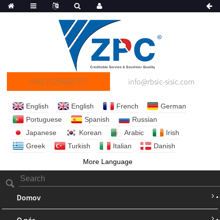
(+86) 15254687377
info@rbsic-sisic.com
English
English
French
German
Portuguese
Spanish
Russian
Japanese
Korean
Arabic
Irish
Greek
Turkish
Italian
Danish
More Language
Domov
O nás