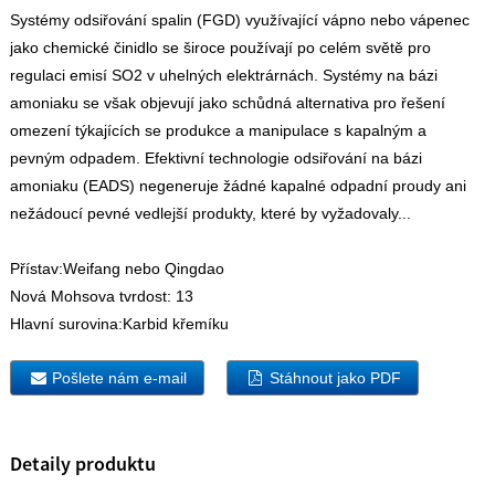
Systémy odsiřování spalin (FGD) využívající vápno nebo vápenec
jako chemické činidlo se široce používají po celém světě pro
regulaci emisí SO2 v uhelných elektrárnách. Systémy na bázi
amoniaku se však objevují jako schůdná alternativa pro řešení
omezení týkajících se produkce a manipulace s kapalným a
pevným odpadem. Efektivní technologie odsiřování na bázi
amoniaku (EADS) negeneruje žádné kapalné odpadní proudy ani
nežádoucí pevné vedlejší produkty, které by vyžadovaly...
Přístav:
Weifang nebo Qingdao
Nová Mohsova tvrdost:
13
Hlavní surovina:
Karbid křemíku
Pošlete nám e-mail
Stáhnout jako PDF
Detaily produktu