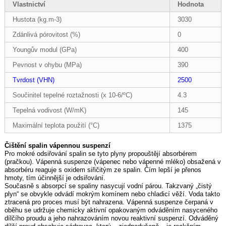
Vlastnictví
Hodnota
Hustota (kg.m-3)
3030
Zdánlivá pórovitost (%)
0
Youngův modul (GPa)
400
Pevnost v ohybu (MPa)
390
Tvrdost (VHN)
2500
Součinitel tepelné roztažnosti (x 10-6/ºC)
4.3
Tepelná vodivost (W/mK)
145
Maximální teplota použití (°C)
1375
Čištění spalin vápennou suspenzí
Pro mokré odsiřování spalin se tyto plyny propouštějí absorbérem
(pračkou). Vápenná suspenze (vápenec nebo vápenné mléko) obsažená v
absorbéru reaguje s oxidem siřičitým ze spalin. Čím lepší je přenos
hmoty, tím účinnější je odsiřování.
Současně s absorpcí se spaliny nasycují vodní párou. Takzvaný „čistý
plyn“ se obvykle odvádí mokrým komínem nebo chladicí věží. Voda takto
ztracená pro proces musí být nahrazena. Vápenná suspenze čerpaná v
oběhu se udržuje chemicky aktivní opakovaným odváděním nasyceného
dílčího proudu a jeho nahrazováním novou reaktivní suspenzí. Odváděný