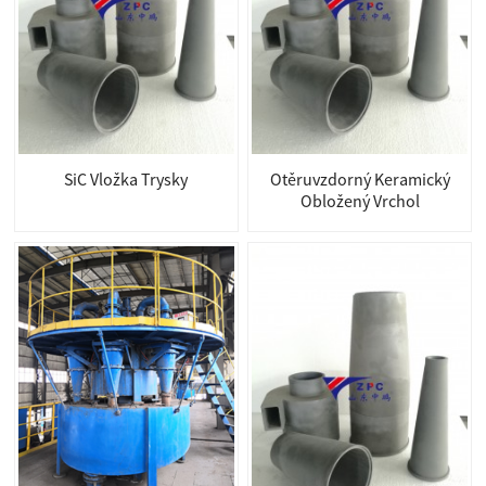
SiC Vložka Trysky
Otěruvzdorný Keramický
Obložený Vrchol