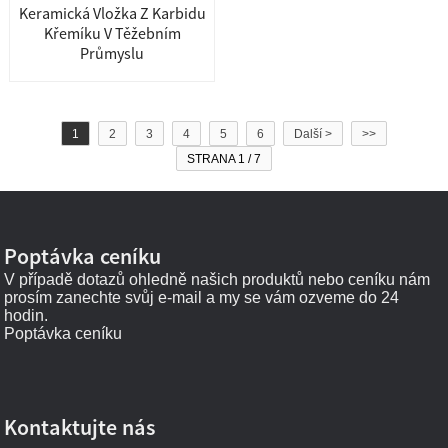
Keramická Vložka Z Karbidu
Křemíku V Těžebním
Průmyslu
1
2
3
4
5
6
Další >
>>
STRANA 1 / 7
Poptávka ceníku
V případě dotazů ohledně našich produktů nebo ceníku nám
prosím zanechte svůj e-mail a my se vám ozveme do 24
hodin.
Poptávka ceníku
Kontaktujte nás