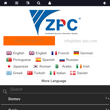
(+86) 15254687377
info@rbsic-sisic.com
English
English
French
German
Portuguese
Spanish
Russian
Japanese
Korean
Arabic
Irish
Greek
Turkish
Italian
Danish
More Language
Domov
O nás