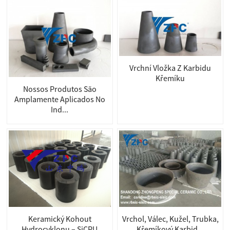
Vrchní Vložka Z Karbidu
Křemíku
Nossos Produtos São
Amplamente Aplicados No
Ind...
Keramický Kohout
Vrchol, Válec, Kužel, Trubka,
Hydrocyklonu – SiCPU
Křemíkový Karbid...