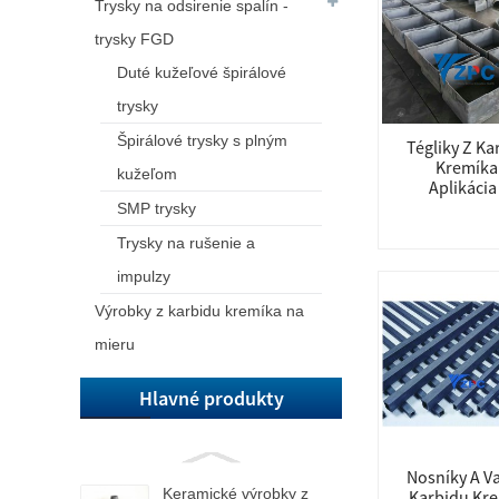
Trysky na odsirenie spalín -
trysky FGD
Duté kužeľové špirálové
trysky
Špirálové trysky s plným
Tégliky Z Ka
Kremíka 
kužeľom
Aplikácia 
SMP trysky
Trysky na rušenie a
impulzy
Výrobky z karbidu kremíka na
mieru
Hlavné produkty
Nosníky A Va
Keramické výrobky z
Karbidu Kr