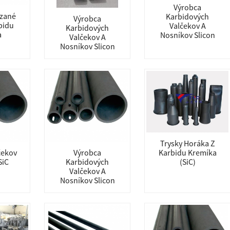
Výrobca
azané
Karbidových
Výrobca
bidu
Valčekov A
Karbidových
a
Nosníkov Slicon
Valčekov A
Nosníkov Slicon
Trysky Horáka Z
čekov
Výrobca
Karbidu Kremíka
SiC
Karbidových
(SiC)
Valčekov A
Nosníkov Slicon