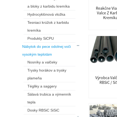
a bloky z karbidu kremíka
Reakčne Vi
Valce Z Kar
Hydrocyklónová vložka
Kremík
Tesniaci krúžok z karbidu
kremíka
Produkty SiCPU
Nábytok do pece odolnej voči
vysokým teplotám
Nosníky a valčeky
Trysky horákov a trysky
Výrobca Val
plameňa
RBSiC / Si
Tégliky a saggery
Sálavá trubica a výmenník
tepla
Dosky RBSiC SiSiC