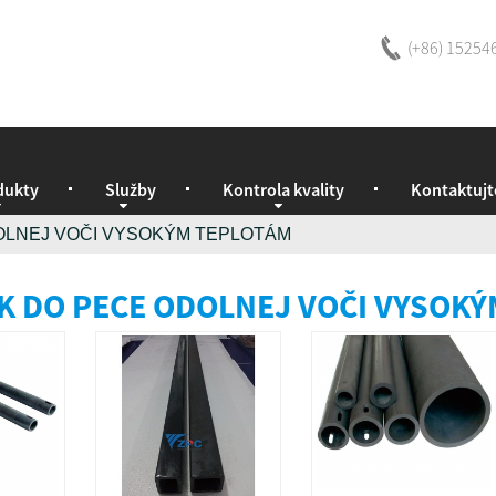
(+86) 15254
dukty
Služby
Kontrola kvality
Kontaktujt
OLNEJ VOČI VYSOKÝM TEPLOTÁM
K DO PECE ODOLNEJ VOČI VYSOK