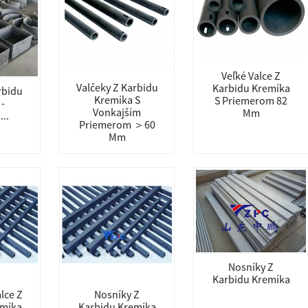
Veľké Valce Z
Valčeky Z Karbidu
Karbidu Kremíka
rbidu
Kremíka S
S Priemerom 82
-
Vonkajším
Mm
...
Priemerom ＞60
Mm
Nosníky Z
Karbidu Kremíka
lce Z
Nosníky Z
emíka
Karbidu Kremíka