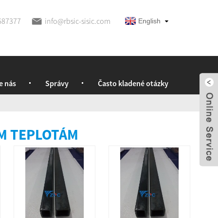
687377
info@rbsic-sisic.com
English
e nás
Správy
Často kladené otázky
ÝM TEPLOTÁM