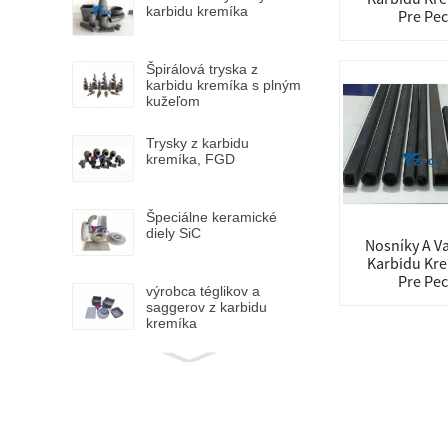
karbidu kremíka
Pre Pec
Špirálová tryska z
karbidu kremíka s plným
kužeľom
Trysky z karbidu
kremíka, FGD
Špeciálne keramické
diely SiC
Nosníky A Va
Karbidu Kr
Pre Pec
výrobca téglikov a
saggerov z karbidu
kremíka
Výrobca trysiek horákov
z karbidu kremíka pre
pece
Sálavá trubica z karbidu