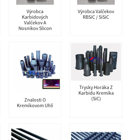
Výrobca
Výrobca Valčekov
Karbidových
RBSiC / SiSiC
Valčekov A
Nosníkov Slicon
Trysky Horáka Z
Karbidu Kremíka
(SiC)
Znalosti O
Kremíkovom Uhlí