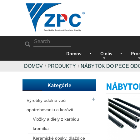
Domov
O nás
Pro
DOMOV
PRODUKTY
NÁBYTOK DO PECE OD
NÁBYTO
Kategórie
Výrobky odolné voči
opotrebovaniu a korózii
Vložky a diely z karbidu
kremíka
Keramické dosky, dlaždice