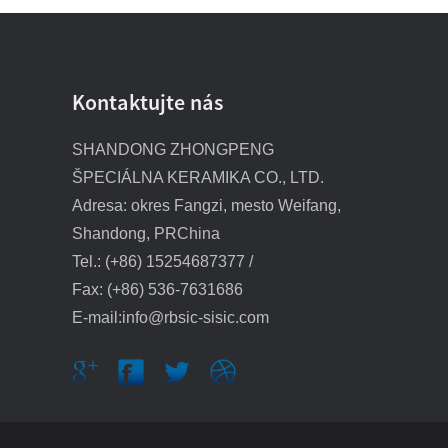
kremíka
SiC vložka/dlaždica
odolná voči
Kontaktujte nás
opotrebovaniu
SiC kužeľová/potrubná
SHANDONG ZHONGPENG
vložka odolná voči
opotrebovaniu
ŠPECIÁLNA KERAMIKA CO., LTD.
Adresa: okres Fangzi, mesto Weifang,
Špirálová tryska s plným
kužeľom RBSC
Shandong, PRChina
Tel.: (+86) 15254687377 /
1,5-palcová tryska na
Fax: (+86) 536-7631686
odsirenie rozprašovača
E-mail:info@rbsic-sisic.com