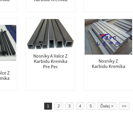
Nosníky A Valce Z
Nosníky Z
Karbidu Kremíka
Karbidu Kremíka
Pre Pec
lce Z
emíka
1
2
3
4
5
Ďalej >
>>