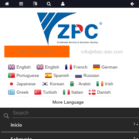
(+86) 15254687377
info@rbsic-sisic.com
English
English
French
German
Portuguese
Spanish
Russian
Japanese
Korean
Arabic
Irish
Greek
Turkish
Italian
Danish
More Language
Inicio
Sobre nós