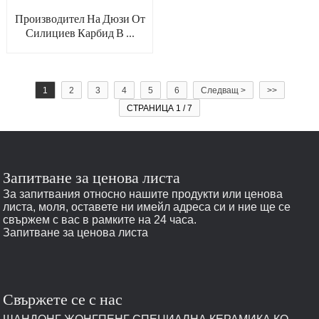
Производител На Дюзи От
Силициев Карбид В ...
1
2
3
4
5
6
Следващ >
>>
СТРАНИЦА 1 / 7
Запитване за ценова листа
За запитвания относно нашите продукти или ценова
листа, моля, оставете ни имейл адреса си и ние ще се
свържем с вас в рамките на 24 часа.
Запитване за ценова листа
Свържете се с нас