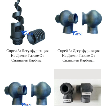
Спрей За Десулфуризация
Спрей За Десулфуризация
На Димни Газове От
На Димни Газове От
Силициев Карбид...
Силициев Карбид...