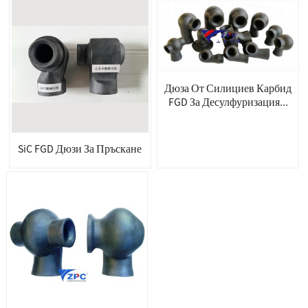
Дюза От Силициев Карбид
FGD За Десулфуризация...
SiC FGD Дюзи За Пръскане