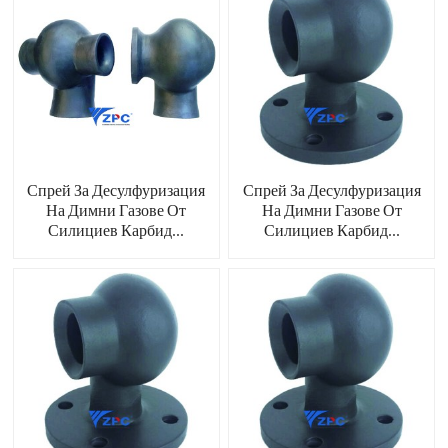
Спрей За Десулфуризация
Спрей За Десулфуризация
На Димни Газове От
На Димни Газове От
Силициев Карбид...
Силициев Карбид...