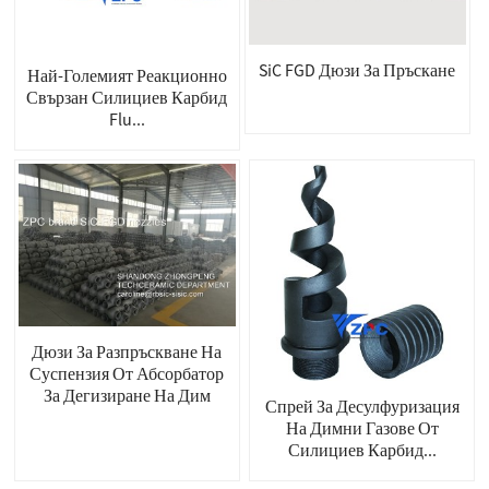
SiC FGD Дюзи За Пръскане
Най-Големият Реакционно
Свързан Силициев Карбид
Flu...
Дюзи За Разпръскване На
Суспензия От Абсорбатор
За Дегизиране На Дим
Спрей За Десулфуризация
На Димни Газове От
Силициев Карбид...