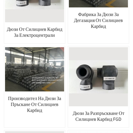
Фабрика За Дюзи За
Дегазация От Силициев
Карбид
Дюзи От Силициев Карбид
За Електроцентрали
Производител На Дюзи За
Пръскане От Силициев
Карбид
Дюзи За Разпръскване От
Силициев Карбид FGD