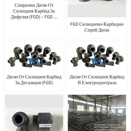
Спирални Дюзи От
Силициев Карбид За
Дифузия (FGD) – FGD ...
FGD Силициево-Карбидни
Спрей Дюзи
Дюзи От Силициев Карбид
Дюзи От Силициев Карбид
За Дегазация (FGD)
В Електроцентрала