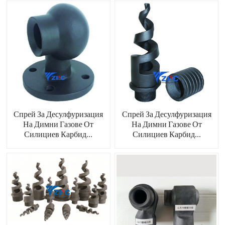
Спрей За Десулфуризация
Спрей За Десулфуризация
На Димни Газове От
На Димни Газове От
Силициев Карбид...
Силициев Карбид...