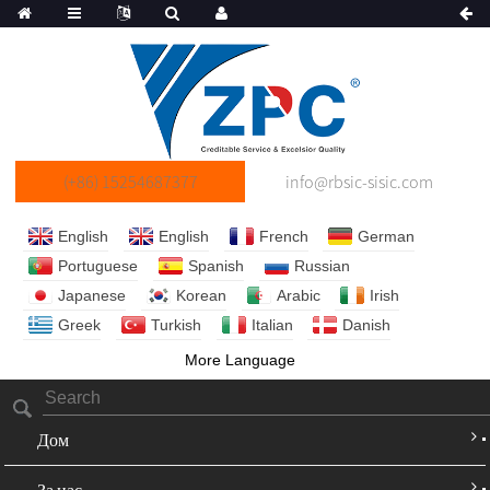
(+86) 15254687377
info@rbsic-sisic.com
English
English
French
German
Portuguese
Spanish
Russian
Japanese
Korean
Arabic
Irish
Greek
Turkish
Italian
Danish
More Language
Дом
За нас